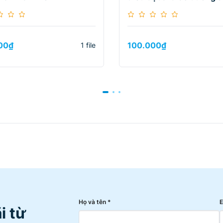
Duo
00
₫
100.000
₫
1 file
Họ và tên *
E
i từ