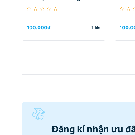
Janedance
100.000
₫
100.0
1 file
Đăng kí nhận ưu đã