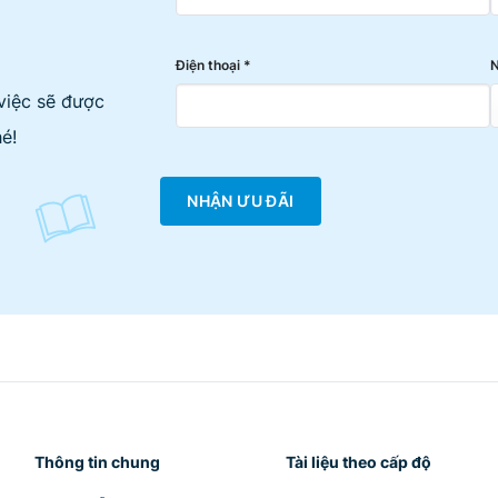
Điện thoại *
N
việc sẽ được
é!
NHẬN ƯU ĐÃI
Thông tin chung
Tài liệu theo cấp độ