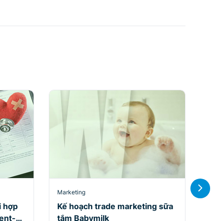
Marketing
Mar
i hợp
Kế hoạch trade marketing sữa
Ch
Jent-
tắm Babymilk
mi