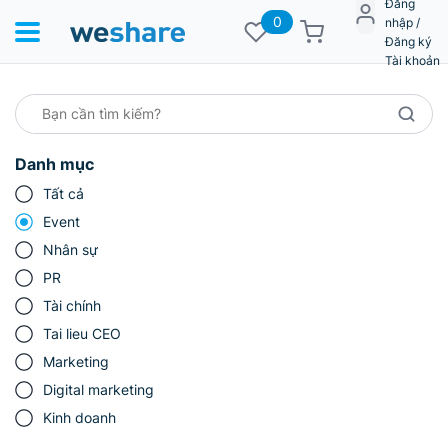
Đăng
0
nhập /
Đăng ký
Tài khoản
Danh mục
Tất cả
Event
Nhân sự
PR
Tài chính
Tai lieu CEO
Marketing
Digital marketing
Kinh doanh