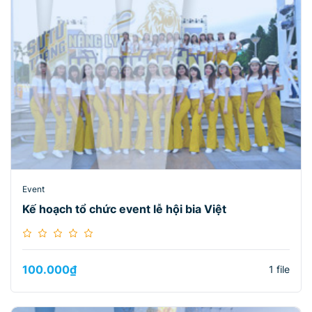
Event
Kế hoạch tổ chức event lễ hội bia Việt
100.000
₫
1 file