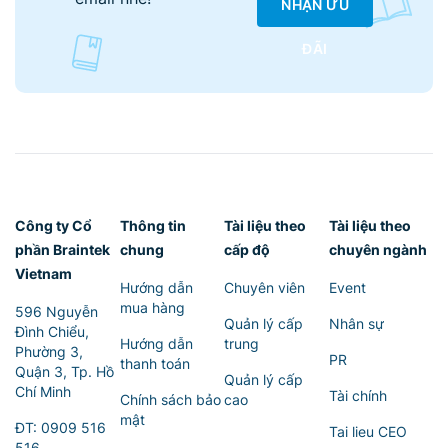
NHẬN ƯU
ĐÃI
Công ty Cổ
Thông tin
Tài liệu theo
Tài liệu theo
phần Braintek
chung
cấp độ
chuyên ngành
Vietnam
Hướng dẫn
Chuyên viên
Event
mua hàng
596 Nguyễn
Quản lý cấp
Nhân sự
Đình Chiểu,
Hướng dẫn
trung
Phường 3,
PR
thanh toán
Quận 3, Tp. Hồ
Quản lý cấp
Chí Minh
Tài chính
Chính sách bảo
cao
mật
ĐT:
0909 516
Tai lieu CEO
516