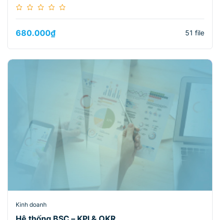
680.000
₫
51 file
Kinh doanh
Hệ thống BSC – KPI & OKR