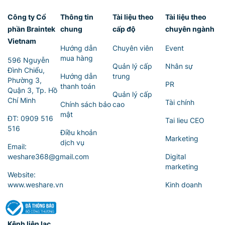
Công ty Cổ
Thông tin
Tài liệu theo
Tài liệu theo
phần Braintek
chung
cấp độ
chuyên ngành
Vietnam
Hướng dẫn
Chuyên viên
Event
mua hàng
596 Nguyễn
Quản lý cấp
Nhân sự
Đình Chiểu,
Hướng dẫn
trung
Phường 3,
PR
thanh toán
Quận 3, Tp. Hồ
Quản lý cấp
Chí Minh
Tài chính
Chính sách bảo
cao
mật
ĐT:
0909 516
Tai lieu CEO
516
Điều khoản
Marketing
dịch vụ
Email:
weshare368@gmail.com
Digital
marketing
Website:
www.weshare.vn
Kinh doanh
Kênh liên lạc