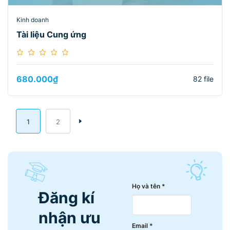
Kinh doanh
Tài liệu Cung ứng
680.000
₫
82 file
1
2
Họ và tên *
Đăng kí
nhận ưu
Email *