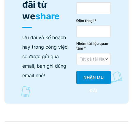
đãi từ
we
share
Điện thoại *
Ưu đãi và kế hoạch
Nhóm tài liệu quan
hay trong công việc
tâm *
sẽ được gửi qua
email, bạn ghi đúng
email nhé!
NHẬN ƯU
ĐÃI