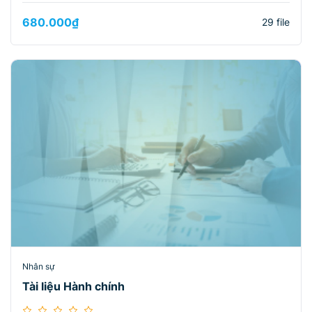
680.000
₫
29 file
Nhân sự
Tài liệu Hành chính