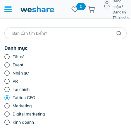
Đăng
0
nhập /
Đăng ký
Tài khoản
Danh mục
Tất cả
Event
Nhân sự
PR
Tài chính
Tai lieu CEO
Marketing
Digital marketing
Kinh doanh