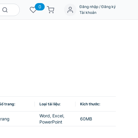
0
Đăng nhập / Đăng ký
Tài khoản
Số trang:
Loại tài liệu:
Kích thước:
Word, Excel,
trang
60MB
PowerPoint