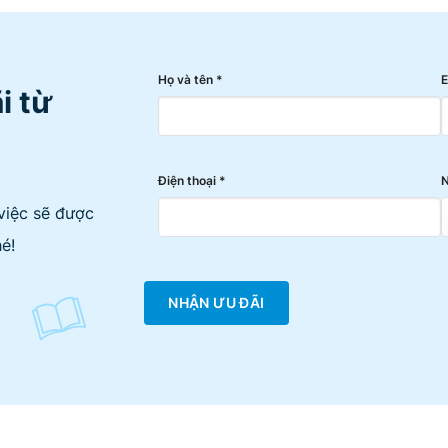
Họ và tên *
E
i từ
Điện thoại *
N
việc sẽ được
é!
NHẬN ƯU ĐÃI