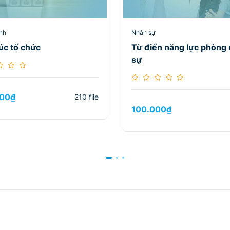
nh
Nhân sự
úc tổ chức
Từ điển năng lực phòng
sự
00
₫
210 file
100.000
₫