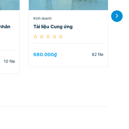
Kinh doanh
Kin
 nhân
Tài liệu Cung ứng
Ch
680.000
₫
68
82 file
10 file