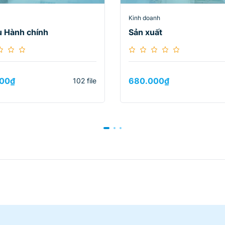
Kinh doanh
ệu Hành chính
Sản xuất
00
₫
680.000
₫
102 file