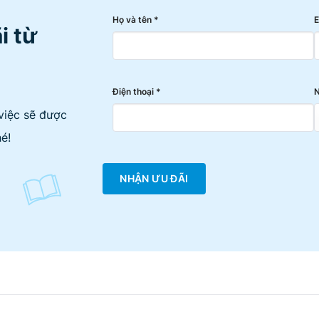
Họ và tên *
E
i từ
Điện thoại *
N
việc sẽ được
é!
NHẬN ƯU ĐÃI