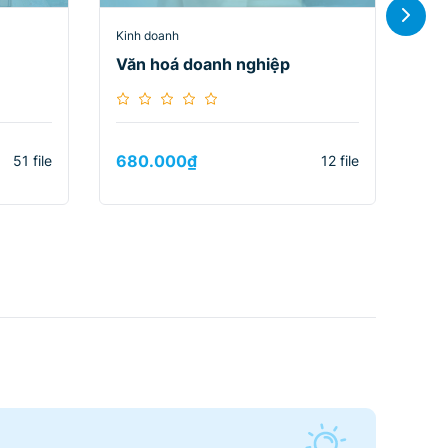
Kinh doanh
Kin
Văn hoá doanh nghiệp
Tài
680.000
₫
68
51 file
12 file