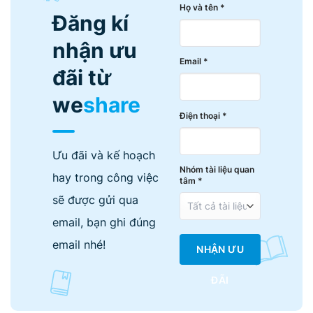
Họ và tên *
Đăng kí
nhận ưu
Email *
đãi từ
we
share
Điện thoại *
Ưu đãi và kế hoạch
Nhóm tài liệu quan
hay trong công việc
tâm *
sẽ được gửi qua
email, bạn ghi đúng
email nhé!
NHẬN ƯU
ĐÃI