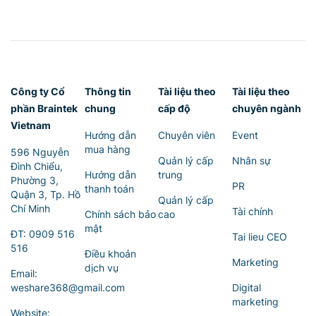
Công ty Cổ
Thông tin
Tài liệu theo
Tài liệu theo
phần Braintek
chung
cấp độ
chuyên ngành
Vietnam
Hướng dẫn
Chuyên viên
Event
mua hàng
596 Nguyễn
Quản lý cấp
Nhân sự
Đình Chiểu,
Hướng dẫn
trung
Phường 3,
PR
thanh toán
Quận 3, Tp. Hồ
Quản lý cấp
Chí Minh
Tài chính
Chính sách bảo
cao
mật
ĐT:
0909 516
Tai lieu CEO
516
Điều khoản
Marketing
dịch vụ
Email:
weshare368@gmail.com
Digital
marketing
Website: