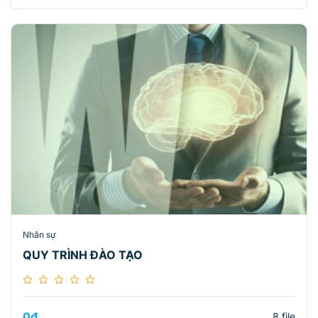
Nhân sự
QUY TRÌNH ĐÀO TẠO
0
₫
8 file