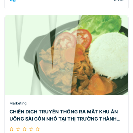
Marketing
CHIẾN DỊCH TRUYỀN THÔNG RA MẮT KHU ĂN
UỐNG SÀI GÒN NHỎ TẠI THỊ TRƯỜNG THÀNH
PHỐ HỒ CHÍ MINH