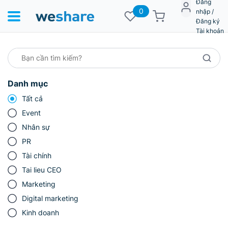
Đăng
0
nhập /
Đăng ký
Tài khoản
Danh mục
Tất cả
Event
Nhân sự
PR
Tài chính
Tai lieu CEO
Marketing
Digital marketing
Kinh doanh