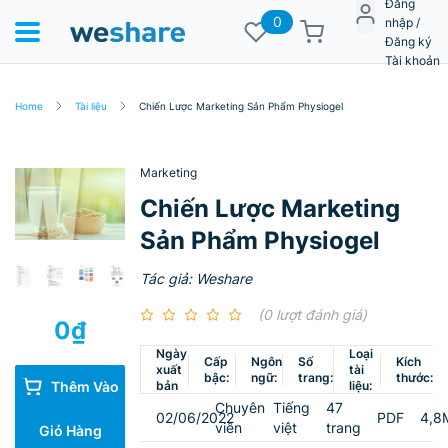
Đăng
0
nhập /
Đăng ký
Tài khoản
Home
Tài liệu
Chiến Lược Marketing Sản Phẩm Physiogel
Marketing
Chiến Lược Marketing
Sản Phẩm Physiogel
Tác giả: Weshare
(0 lượt đánh giá)
0
₫
Ngày
Loại
Cấp
Ngôn
Số
Kích
xuất
tài
bậc:
ngữ:
trang:
thước:
bản
liệu:
Thêm Vào
Chuyên
Tiếng
47
02/06/2022
PDF
4,8
viên
việt
trang
Giỏ Hàng