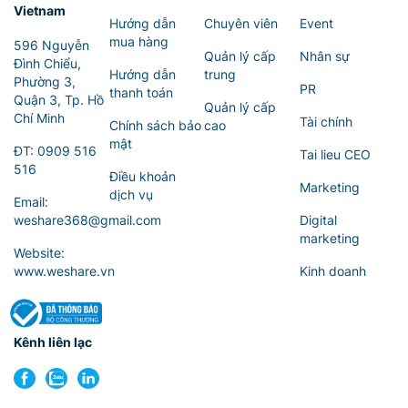
Vietnam
Hướng dẫn
Chuyên viên
Event
mua hàng
596 Nguyễn
Quản lý cấp
Nhân sự
Đình Chiểu,
Hướng dẫn
trung
Phường 3,
PR
thanh toán
Quận 3, Tp. Hồ
Quản lý cấp
Chí Minh
Tài chính
Chính sách bảo
cao
mật
ĐT:
0909 516
Tai lieu CEO
516
Điều khoản
Marketing
dịch vụ
Email:
weshare368@gmail.com
Digital
marketing
Website:
www.weshare.vn
Kinh doanh
Kênh liên lạc