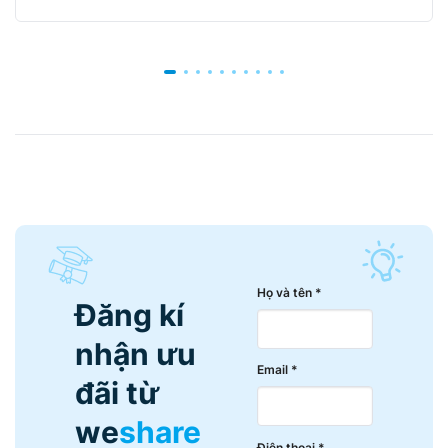
Họ và tên *
Đăng kí
nhận ưu
Email *
đãi từ
we
share
Điện thoại *