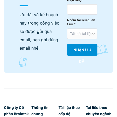
Ưu đãi và kế hoạch
Nhóm tài liệu quan
hay trong công việc
tâm *
sẽ được gửi qua
email, bạn ghi đúng
email nhé!
NHẬN ƯU
ĐÃI
Công ty Cổ
Thông tin
Tài liệu theo
Tài liệu theo
phần Braintek
chung
cấp độ
chuyên ngành