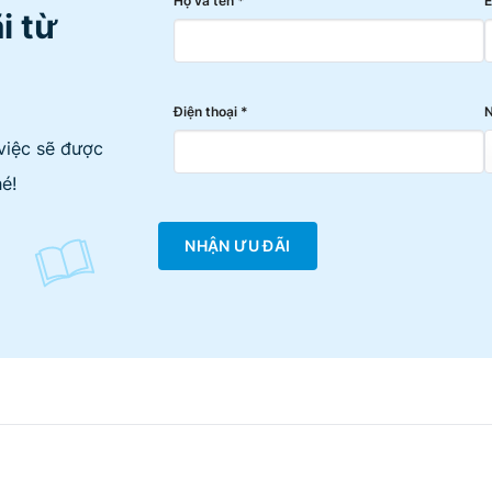
Họ và tên *
E
i từ
Điện thoại *
N
việc sẽ được
é!
NHẬN ƯU ĐÃI