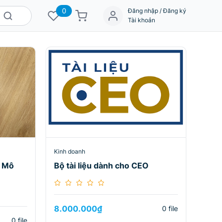
0
Đăng nhập / Đăng ký
Tài khoản
Kinh doanh
– Mô
Bộ tài liệu dành cho CEO
8.000.000
₫
0 file
0 file