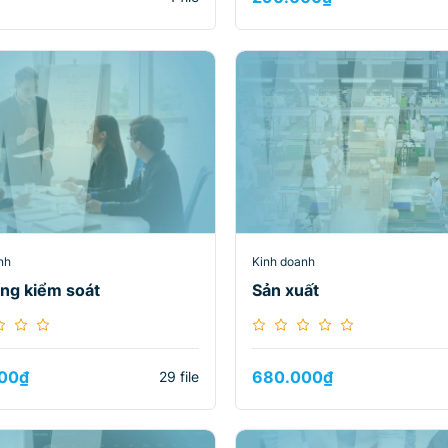
nh
Kinh doanh
ng kiểm soát
Sản xuất
00
₫
680.000
₫
29 file