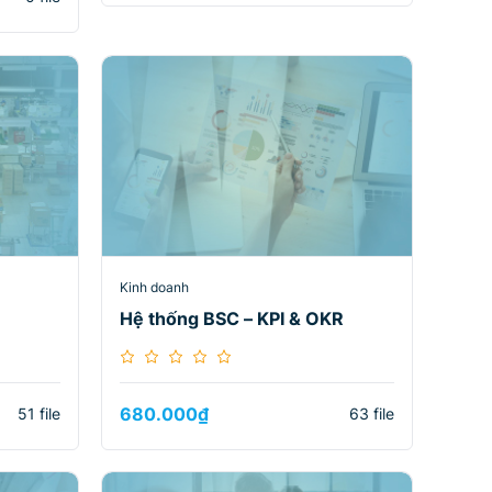
Kinh doanh
Hệ thống BSC – KPI & OKR
680.000
₫
51 file
63 file