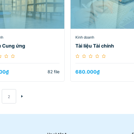
nh
Kinh doanh
ệu Cung ứng
Tài liệu Tài chính
00
₫
680.000
₫
82 file
2