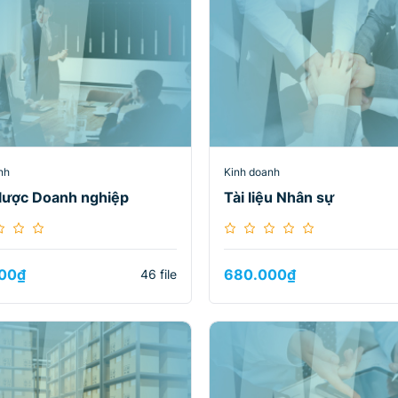
nh
Kinh doanh
lược Doanh nghiệp
Tài liệu Nhân sự
00
₫
680.000
₫
46 file