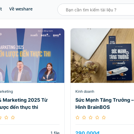
ết
Về weshare
arketing
Kinh doanh
& Marketing 2025 Từ
Sức Mạnh Tăng Trưởng 
lược đến thực thi
Hình BrainBOS
290.000
₫
1 file