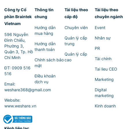
Công ty Cổ
Thông tin
Tài liệu theo
Tài liệu theo
phần Braintek
chung
cấp độ
chuyên ngành
Vietnam
Hướng dẫn
Chuyên viên
Event
mua hàng
596 Nguyễn
Quản lý cấp
Nhân sự
Đình Chiểu,
Hướng dẫn
trung
Phường 3,
PR
thanh toán
Quận 3, Tp. Hồ
Quản lý cấp
Chí Minh
Tài chính
Chính sách bảo
cao
mật
ĐT:
0909 516
Tai lieu CEO
516
Điều khoản
Marketing
dịch vụ
Email:
weshare368@gmail.com
Digital
marketing
Website:
www.weshare.vn
Kinh doanh
Kênh liên lạc