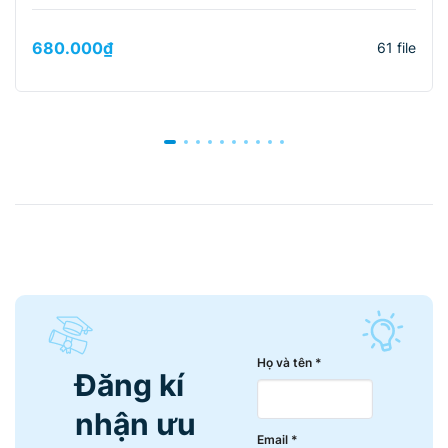
680.000
₫
61 file
Họ và tên *
Đăng kí
nhận ưu
Email *