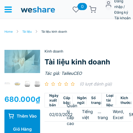
Đăng
0
nhập /
Đăng ký
Tài khoản
Home
Tài liệu
Tài liệu kinh doanh
Kinh doanh
Tài liệu kinh doanh
Tác giả: TailieuCEO
(0 lượt đánh giá)
Ngày
Loại
680.000
₫
Cấp
Ngôn
Số
Kích
xuất
tài
bậc:
ngữ:
trang:
thước:
bản
liệu:
Quản
lý
Tiếng
...
Word,
02/03/2022
5
Thêm Vào
cấp
việt
trang
Excel
cao
Giỏ Hàng