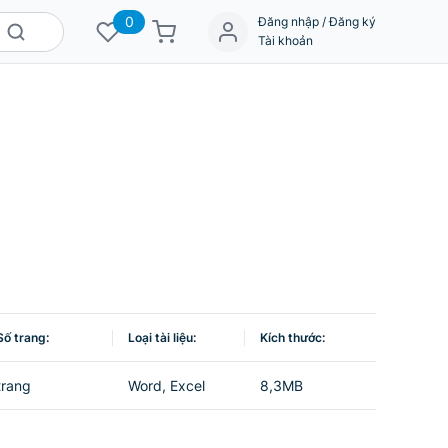
0
Đăng nhập / Đăng ký
Tài khoản
Số trang:
Loại tài liệu:
Kích thước:
trang
Word, Excel
8,3MB