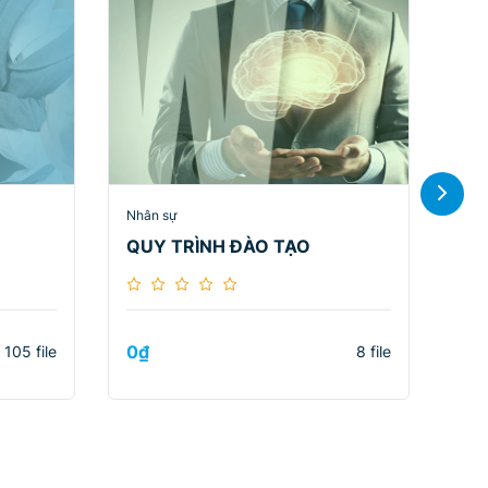
Nhân sự
Kin
QUY TRÌNH ĐÀO TẠO
Tài
0
₫
68
105 file
8 file