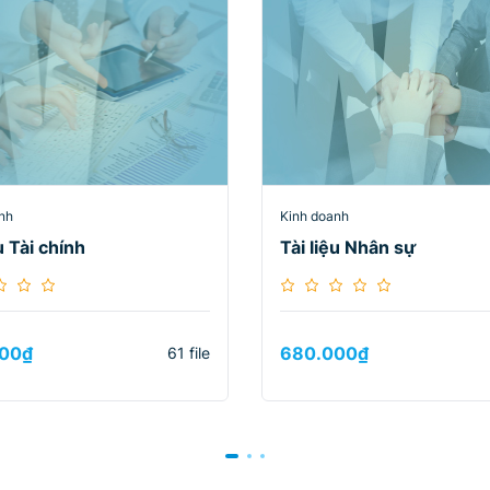
nh
Kinh doanh
u Tài chính
Tài liệu Nhân sự
00
₫
680.000
₫
61 file