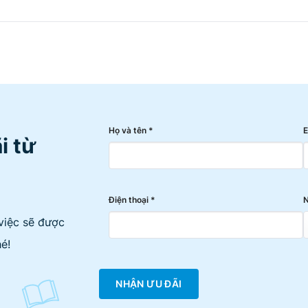
Họ và tên *
E
i từ
Điện thoại *
N
việc sẽ được
é!
NHẬN ƯU ĐÃI