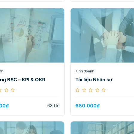
nh
Kinh doanh
ng BSC – KPI & OKR
Tài liệu Nhân sự
00
₫
680.000
₫
63 file