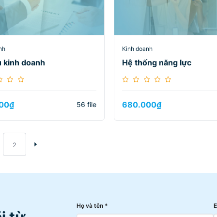
nh
Kinh doanh
ệu kinh doanh
Hệ thống năng lực
00
₫
680.000
₫
56 file
2
Họ và tên *
E
i từ