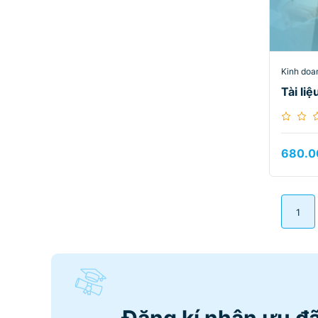
Kinh doa
Tài li
680.0
1
Đăng kí nhận ưu đã