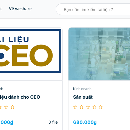
ết
Về weshare
nh
Kinh doanh
 liệu dành cho CEO
Sản xuất
.000
₫
680.000
₫
0 file