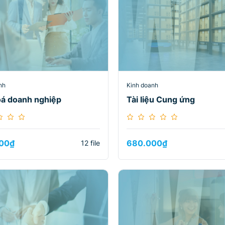
nh
Kinh doanh
oá doanh nghiệp
Tài liệu Cung ứng
00
₫
680.000
₫
12 file