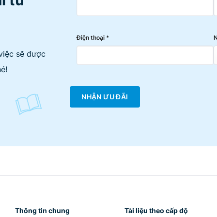
Điện thoại *
N
việc sẽ được
é!
NHẬN ƯU ĐÃI
Thông tin chung
Tài liệu theo cấp độ