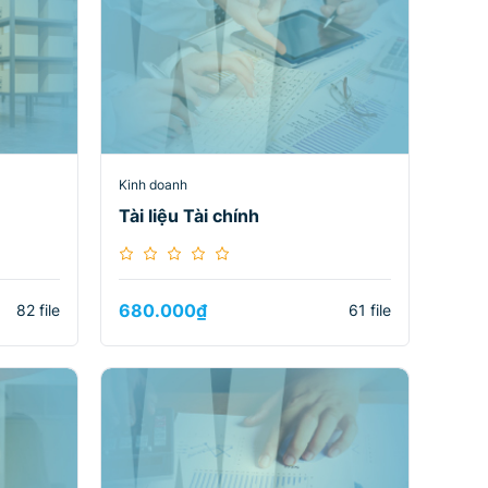
Kinh doanh
Tài liệu Tài chính
680.000
₫
82 file
61 file