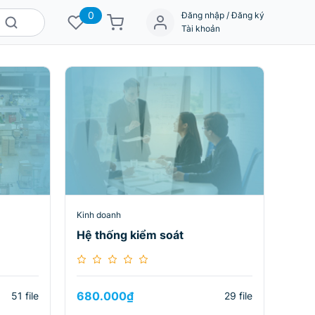
0
Đăng nhập / Đăng ký
Tài khoản
Kinh doanh
Hệ thống kiểm soát
680.000
₫
51 file
29 file