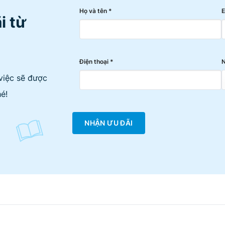
Họ và tên *
E
i từ
Điện thoại *
N
việc sẽ được
é!
NHẬN ƯU ĐÃI