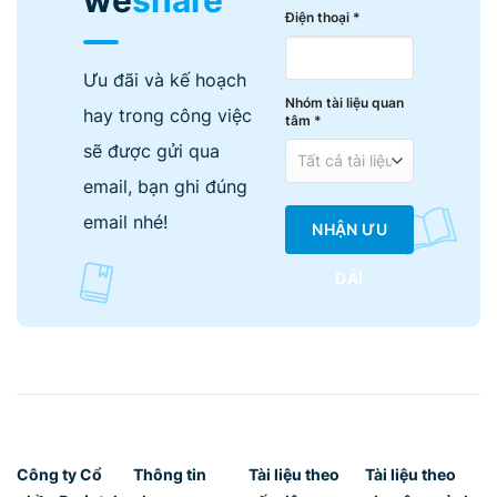
Điện thoại *
Ưu đãi và kế hoạch
Nhóm tài liệu quan
hay trong công việc
tâm *
sẽ được gửi qua
email, bạn ghi đúng
email nhé!
NHẬN ƯU
ĐÃI
Công ty Cổ
Thông tin
Tài liệu theo
Tài liệu theo