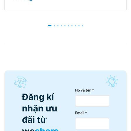
Họ và tên *
Đăng kí
nhận ưu
Email *
đãi từ
we
share