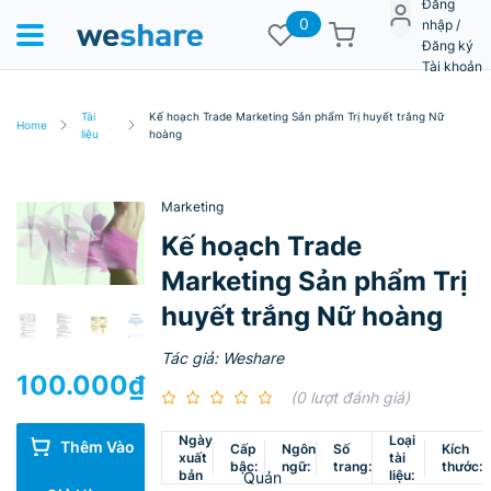
Đăng
0
nhập /
Đăng ký
Tài khoản
Tài
Kế hoạch Trade Marketing Sản phẩm Trị huyết trắng Nữ
Home
liệu
hoàng
Marketing
Kế hoạch Trade
Marketing Sản phẩm Trị
huyết trắng Nữ hoàng
Tác giả: Weshare
100.000
₫
(0 lượt đánh giá)
Ngày
Loại
Thêm Vào
Cấp
Ngôn
Số
Kích
xuất
tài
bậc:
ngữ:
trang:
thước:
bản
liệu:
Quản