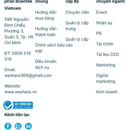
phần Braintek
chung
cấp độ
chuyên ngành
Vietnam
Hướng dẫn
Chuyên viên
Event
mua hàng
596 Nguyễn
Quản lý cấp
Nhân sự
Đình Chiểu,
Hướng dẫn
trung
Phường 3,
PR
thanh toán
Quận 3, Tp. Hồ
Quản lý cấp
Chí Minh
Tài chính
Chính sách bảo
cao
mật
ĐT:
0909 516
Tai lieu CEO
516
Điều khoản
Marketing
dịch vụ
Email:
weshare368@gmail.com
Digital
marketing
Website:
www.weshare.vn
Kinh doanh
Kênh liên lạc