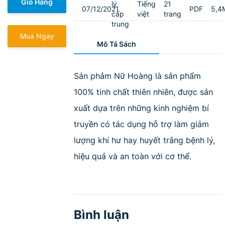
Giỏ Hàng
lý
Tiếng
21
07/12/2021
PDF
5,4
cấp
việt
trang
trung
Mua Ngay
Mô Tả Sách
Sản phảm Nữ Hoàng là sản phẩm
100% tinh chất thiên nhiên, được sản
xuất dựa trên những kinh nghiệm bí
truyền có tác dụng hỗ trợ làm giảm
lượng khí hư hay huyết trắng bệnh lý,
hiệu quả và an toàn với cơ thể.
Bình luận