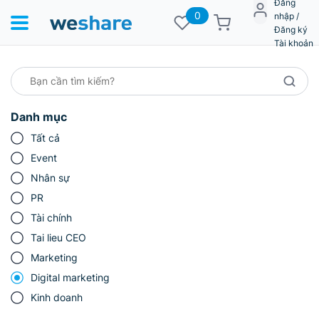
Đăng
0
nhập /
Đăng ký
Tài khoản
Danh mục
Tất cả
Event
Nhân sự
PR
Tài chính
Tai lieu CEO
Marketing
Digital marketing
Kinh doanh