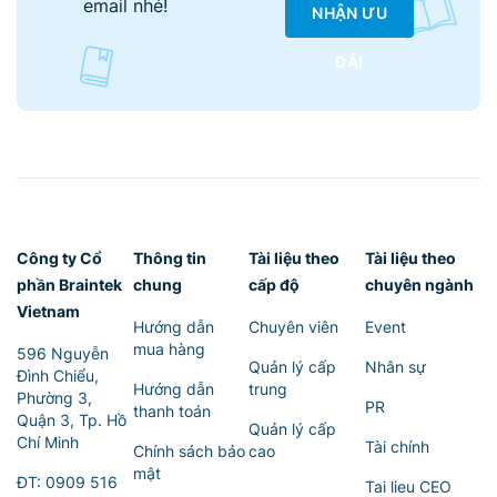
email nhé!
NHẬN ƯU
ĐÃI
Công ty Cổ
Thông tin
Tài liệu theo
Tài liệu theo
phần Braintek
chung
cấp độ
chuyên ngành
Vietnam
Hướng dẫn
Chuyên viên
Event
mua hàng
596 Nguyễn
Quản lý cấp
Nhân sự
Đình Chiểu,
Hướng dẫn
trung
Phường 3,
PR
thanh toán
Quận 3, Tp. Hồ
Quản lý cấp
Chí Minh
Tài chính
Chính sách bảo
cao
mật
ĐT:
0909 516
Tai lieu CEO