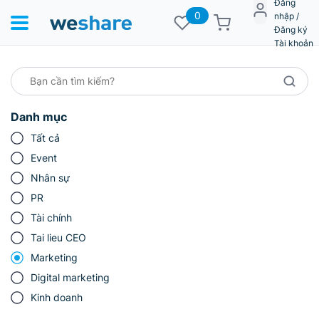
Đăng
0
nhập /
Đăng ký
Tài khoản
Danh mục
Tất cả
Event
Nhân sự
PR
Tài chính
Tai lieu CEO
Marketing
Digital marketing
Kinh doanh