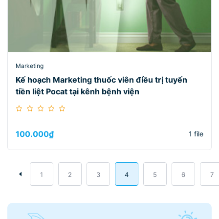
Marketing
Kế hoạch Marketing thuốc viên điều trị tuyến
tiền liệt Pocat tại kênh bệnh viện
100.000
₫
1 file
1
2
3
4
5
6
7