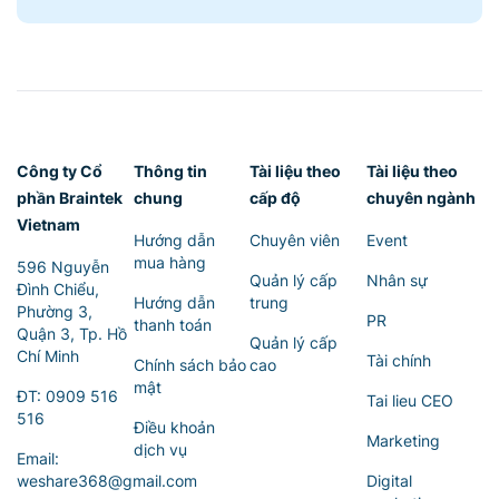
Công ty Cổ
Thông tin
Tài liệu theo
Tài liệu theo
phần Braintek
chung
cấp độ
chuyên ngành
Vietnam
Hướng dẫn
Chuyên viên
Event
mua hàng
596 Nguyễn
Quản lý cấp
Nhân sự
Đình Chiểu,
Hướng dẫn
trung
Phường 3,
PR
thanh toán
Quận 3, Tp. Hồ
Quản lý cấp
Chí Minh
Tài chính
Chính sách bảo
cao
mật
ĐT:
0909 516
Tai lieu CEO
516
Điều khoản
Marketing
dịch vụ
Email:
weshare368@gmail.com
Digital