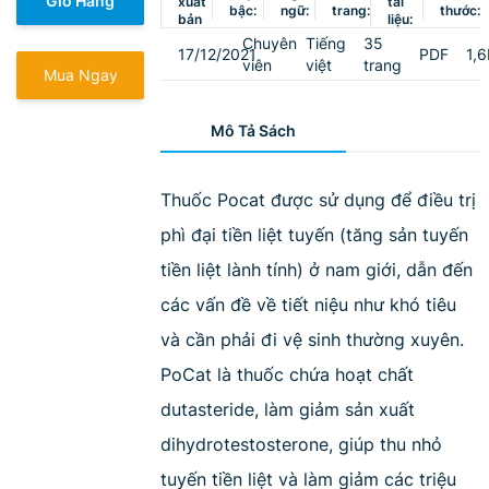
Giỏ Hàng
xuất
tài
bậc:
ngữ:
trang:
thước:
bản
liệu:
Chuyên
Tiếng
35
17/12/2021
PDF
1,
viên
việt
trang
Mua Ngay
Mô Tả Sách
Thuốc Pocat được sử dụng để điều trị
phì đại tiền liệt tuyến (tăng sản tuyến
tiền liệt lành tính) ở nam giới, dẫn đến
các vấn đề về tiết niệu như khó tiêu
và cần phải đi vệ sinh thường xuyên.
PoCat là thuốc chứa hoạt chất
dutasteride, làm giảm sản xuất
dihydrotestosterone, giúp thu nhỏ
tuyến tiền liệt và làm giảm các triệu