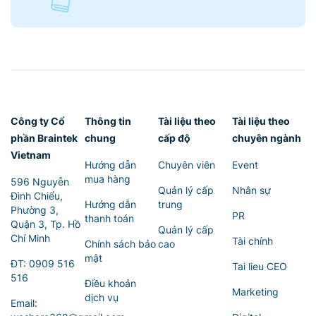
Công ty Cổ
Thông tin
Tài liệu theo
Tài liệu theo
phần Braintek
chung
cấp độ
chuyên ngành
Vietnam
Hướng dẫn
Chuyên viên
Event
mua hàng
596 Nguyễn
Quản lý cấp
Nhân sự
Đình Chiểu,
Hướng dẫn
trung
Phường 3,
PR
thanh toán
Quận 3, Tp. Hồ
Quản lý cấp
Chí Minh
Tài chính
Chính sách bảo
cao
mật
ĐT:
0909 516
Tai lieu CEO
516
Điều khoản
Marketing
dịch vụ
Email: