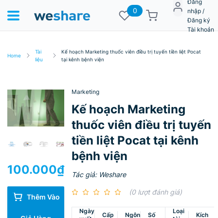
Đăng
0
nhập /
Đăng ký
Tài khoản
Tài
Kế hoạch Marketing thuốc viên điều trị tuyến tiền liệt Pocat
Home
liệu
tại kênh bệnh viện
Marketing
Kế hoạch Marketing
thuốc viên điều trị tuyến
tiền liệt Pocat tại kênh
bệnh viện
100.000
₫
Tác giả: Weshare
(0 lượt đánh giá)
Thêm Vào
Ngày
Loại
Cấp
Ngôn
Số
Kích