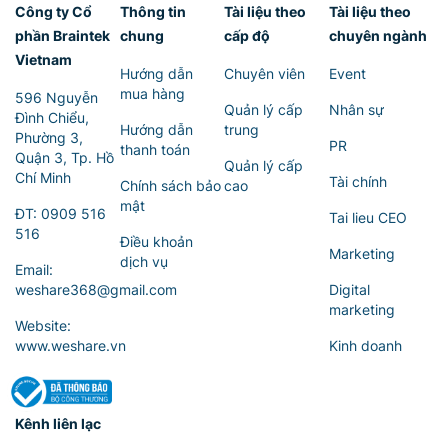
Công ty Cổ
Thông tin
Tài liệu theo
Tài liệu theo
phần Braintek
chung
cấp độ
chuyên ngành
Vietnam
Hướng dẫn
Chuyên viên
Event
mua hàng
596 Nguyễn
Quản lý cấp
Nhân sự
Đình Chiểu,
Hướng dẫn
trung
Phường 3,
PR
thanh toán
Quận 3, Tp. Hồ
Quản lý cấp
Chí Minh
Tài chính
Chính sách bảo
cao
mật
ĐT:
0909 516
Tai lieu CEO
516
Điều khoản
Marketing
dịch vụ
Email:
weshare368@gmail.com
Digital
marketing
Website:
www.weshare.vn
Kinh doanh
Kênh liên lạc