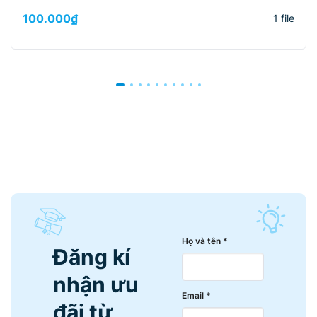
100.000
₫
1 file
Họ và tên *
Đăng kí
nhận ưu
Email *
đãi từ