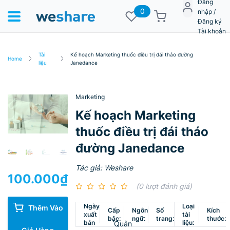
Đăng
0
nhập /
Đăng ký
Tài khoản
Tài
Kế hoạch Marketing thuốc điều trị đái tháo đường
Home
liệu
Janedance
Marketing
Kế hoạch Marketing
thuốc điều trị đái tháo
đường Janedance
Tác giả: Weshare
100.000
₫
(0 lượt đánh giá)
Ngày
Loại
Thêm Vào
Cấp
Ngôn
Số
Kích
xuất
tài
bậc:
ngữ:
trang:
thước:
bản
liệu:
Quản