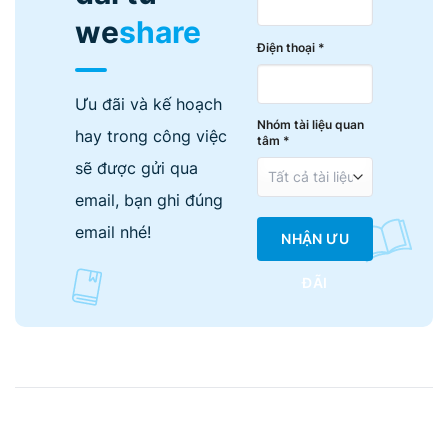
we
share
Điện thoại *
Ưu đãi và kế hoạch
Nhóm tài liệu quan
hay trong công việc
tâm *
sẽ được gửi qua
email, bạn ghi đúng
email nhé!
NHẬN ƯU
ĐÃI