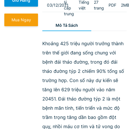
Giỏ Hàng
lý
Tiếng
27
03/12/2021
PDF
2M
cấp
việt
trang
trung
Mua Ngay
Mô Tả Sách
Khoảng 425 triệu người trưởng thành
trên thế giới đang sống chung với
bệnh đái tháo đường, trong đó đái
tháo đường týp 2 chiếm 90% tổng số
trường hợp. Con số này dự kiến sẽ
tăng lên 629 triệu người vào năm
20451. Đái tháo đường týp 2 là một
bệnh mãn tính, tiến triển và mức độ
trầm trọng tăng dần bao gồm đột
quỵ, nhồi máu cơ tim và tử vong do