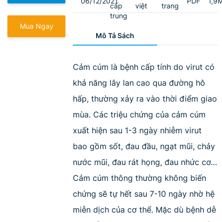
06/12/2021
PDF
1,9
cấp
việt
trang
trung
Mua Ngay
Mô Tả Sách
Cảm cúm là bệnh cấp tính do virut có
khả năng lây lan cao qua đường hô
hấp, thường xảy ra vào thời điểm giao
mùa. Các triệu chứng của cảm cúm
xuất hiện sau 1-3 ngày nhiễm virut
bao gồm sốt, đau đầu, ngạt mũi, chảy
nước mũi, đau rát họng, đau nhức cơ…
Cảm cúm thông thường không biến
chứng sẽ tự hết sau 7-10 ngày nhờ hệ
miễn dịch của cơ thể. Mặc dù bệnh dễ