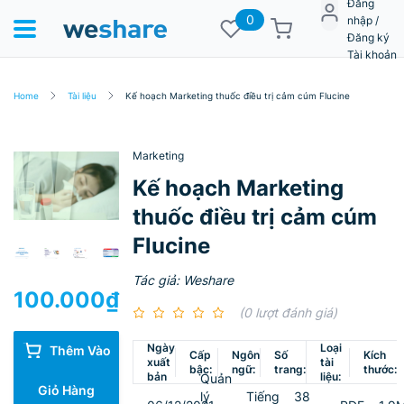
Đăng
0
nhập /
Đăng ký
Tài khoản
Home
Tài liệu
Kế hoạch Marketing thuốc điều trị cảm cúm Flucine
Marketing
Kế hoạch Marketing
thuốc điều trị cảm cúm
Flucine
Tác giả: Weshare
100.000
₫
(0 lượt đánh giá)
Ngày
Loại
Thêm Vào
Cấp
Ngôn
Số
Kích
xuất
tài
bậc:
ngữ:
trang:
thước:
bản
liệu:
Quản
Giỏ Hàng
lý
Tiếng
38