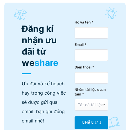
Họ và tên *
Đăng kí
nhận ưu
Email *
đãi từ
we
share
Điện thoại *
Ưu đãi và kế hoạch
Nhóm tài liệu quan
hay trong công việc
tâm *
sẽ được gửi qua
email, bạn ghi đúng
email nhé!
NHẬN ƯU