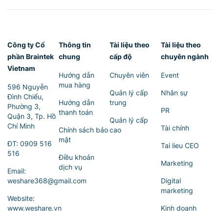
Công ty Cổ
Thông tin
Tài liệu theo
Tài liệu theo
phần Braintek
chung
cấp độ
chuyên ngành
Vietnam
Hướng dẫn
Chuyên viên
Event
mua hàng
596 Nguyễn
Quản lý cấp
Nhân sự
Đình Chiểu,
Hướng dẫn
trung
Phường 3,
PR
thanh toán
Quận 3, Tp. Hồ
Quản lý cấp
Chí Minh
Tài chính
Chính sách bảo
cao
mật
ĐT:
0909 516
Tai lieu CEO
516
Điều khoản
Marketing
dịch vụ
Email:
weshare368@gmail.com
Digital
marketing
Website:
www.weshare.vn
Kinh doanh