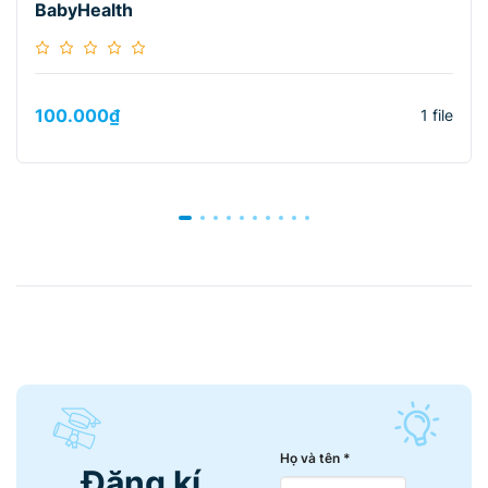
BabyHealth
100.000
₫
1 file
Họ và tên *
Đăng kí