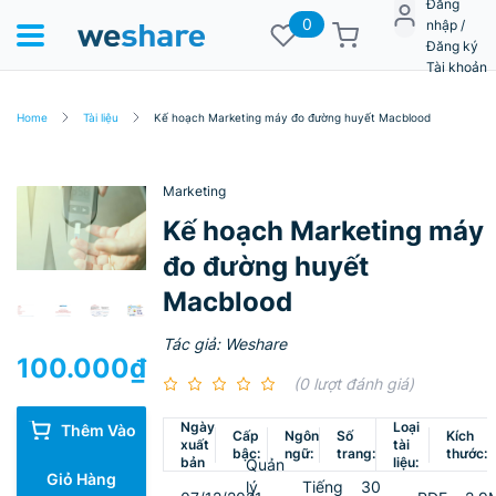
Đăng
0
nhập /
Đăng ký
Tài khoản
Home
Tài liệu
Kế hoạch Marketing máy đo đường huyết Macblood
Marketing
Kế hoạch Marketing máy
đo đường huyết
Macblood
Tác giả: Weshare
100.000
₫
(0 lượt đánh giá)
Ngày
Loại
Thêm Vào
Cấp
Ngôn
Số
Kích
xuất
tài
bậc:
ngữ:
trang:
thước:
bản
liệu:
Quản
Giỏ Hàng
lý
Tiếng
30