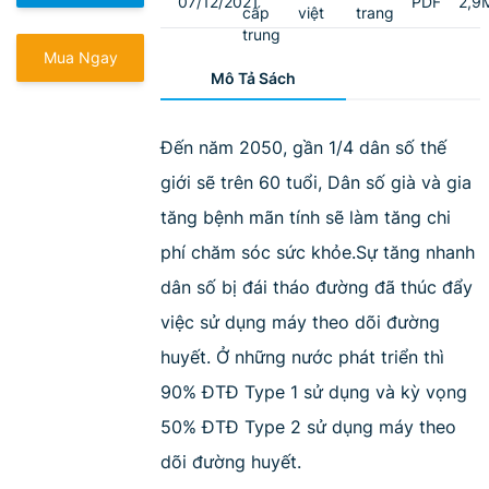
07/12/2021
PDF
2,9
cấp
việt
trang
trung
Mua Ngay
Mô Tả Sách
Đến năm 2050, gần 1/4 dân số thế
giới sẽ trên 60 tuổi, Dân số già và gia
tăng bệnh mãn tính sẽ làm tăng chi
phí chăm sóc sức khỏe.Sự tăng nhanh
dân số bị đái tháo đường đã thúc đẩy
việc sử dụng máy theo dõi đường
huyết. Ở những nước phát triển thì
90% ĐTĐ Type 1 sử dụng và kỳ vọng
50% ĐTĐ Type 2 sử dụng máy theo
dõi đường huyết.