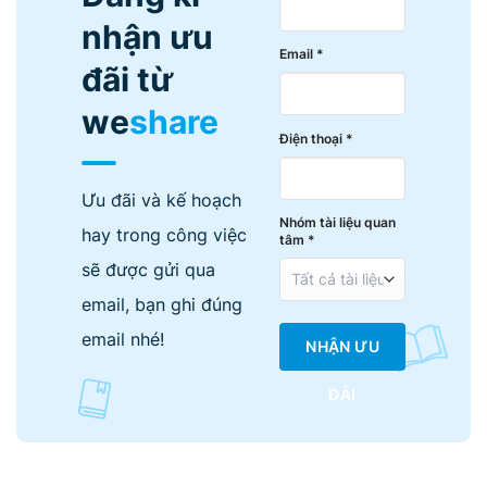
nhận ưu
Email *
đãi từ
we
share
Điện thoại *
Ưu đãi và kế hoạch
Nhóm tài liệu quan
hay trong công việc
tâm *
sẽ được gửi qua
email, bạn ghi đúng
email nhé!
NHẬN ƯU
ĐÃI