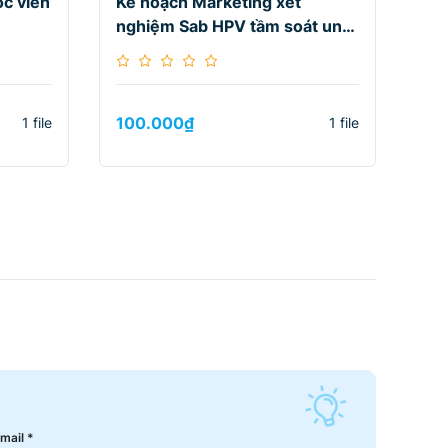
c viên
Kế hoạch Marketing xét
Kế
nghiệm Sab HPV tầm soát ung
điề
thư cổ tử cung
Ja
100.000
₫
10
1 file
1 file
mail *