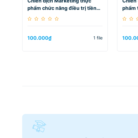
Chiến dịch Marketing thực
Chiến 
phẩm chức năng điều trị tiền
phẩm t
mãn kinh Ngọc Châu
đường
100.000
₫
100.0
1 file