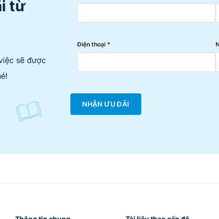
i từ
Điện thoại *
N
việc sẽ được
é!
NHẬN ƯU ĐÃI
Thông tin chung
Tài liệu theo cấp độ