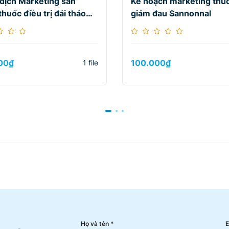
dịch Marketing sản
Kế hoạch marketing thuố
huốc điều trị đái tháo
giảm đau Sannonnal
 Glico M
00
₫
100.000
₫
1 file
Họ và tên *
E