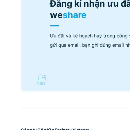
Đăng kí nhận ưu đã
we
share
Ưu đãi và kế hoạch hay trong công 
gửi qua email, bạn ghi đúng email nh
Công ty Cổ phần Braintek Vietnam