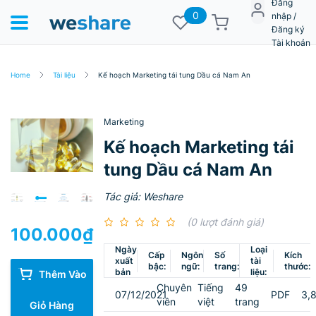
Đăng
0
nhập /
Đăng ký
Tài khoản
Home
Tài liệu
Kế hoạch Marketing tái tung Dầu cá Nam An
Marketing
Kế hoạch Marketing tái
tung Dầu cá Nam An
Tác giả: Weshare
(0 lượt đánh giá)
100.000
₫
Ngày
Loại
Cấp
Ngôn
Số
Kích
xuất
tài
bậc:
ngữ:
trang:
thước:
bản
liệu:
Thêm Vào
Chuyên
Tiếng
49
07/12/2021
PDF
3,
viên
việt
trang
Giỏ Hàng