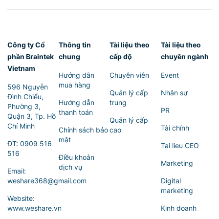
Công ty Cổ
Thông tin
Tài liệu theo
Tài liệu theo
phần Braintek
chung
cấp độ
chuyên ngành
Vietnam
Hướng dẫn
Chuyên viên
Event
mua hàng
596 Nguyễn
Quản lý cấp
Nhân sự
Đình Chiểu,
Hướng dẫn
trung
Phường 3,
PR
thanh toán
Quận 3, Tp. Hồ
Quản lý cấp
Chí Minh
Tài chính
Chính sách bảo
cao
mật
ĐT:
0909 516
Tai lieu CEO
516
Điều khoản
Marketing
dịch vụ
Email:
weshare368@gmail.com
Digital
marketing
Website:
www.weshare.vn
Kinh doanh