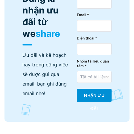
nhận ưu
Email *
đãi từ
we
share
Điện thoại *
Ưu đãi và kế hoạch
Nhóm tài liệu quan
hay trong công việc
tâm *
sẽ được gửi qua
email, bạn ghi đúng
email nhé!
NHẬN ƯU
ĐÃI