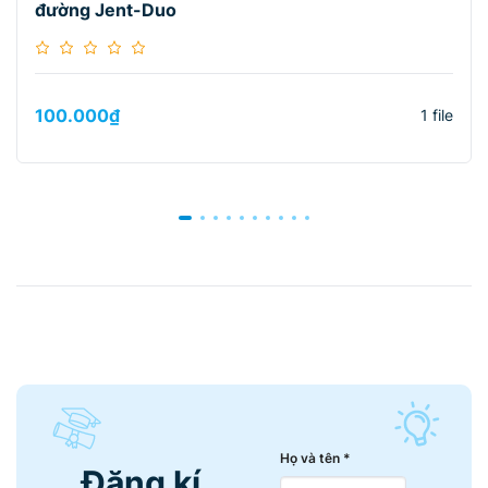
đường Jent-Duo
100.000
₫
1 file
Họ và tên *
Đăng kí