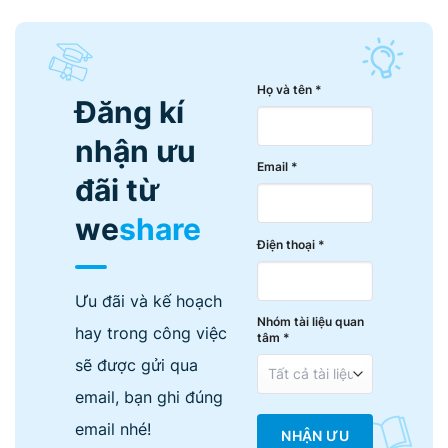
Họ và tên *
Đăng kí
nhận ưu
Email *
đãi từ
we
share
Điện thoại *
Ưu đãi và kế hoạch
Nhóm tài liệu quan
hay trong công việc
tâm *
sẽ được gửi qua
email, bạn ghi đúng
email nhé!
NHẬN ƯU