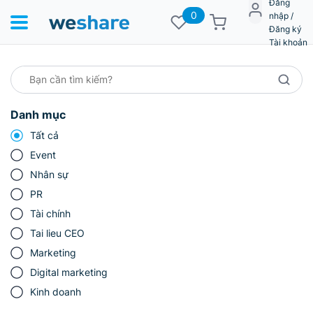
Đăng
0
nhập /
Đăng ký
Tài khoản
Danh mục
Tất cả
Event
Nhân sự
PR
Tài chính
Tai lieu CEO
Marketing
Digital marketing
Kinh doanh