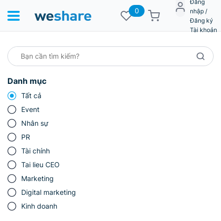
Đăng
0
nhập /
Đăng ký
Tài khoản
Danh mục
Tất cả
Event
Nhân sự
PR
Tài chính
Tai lieu CEO
Marketing
Digital marketing
Kinh doanh