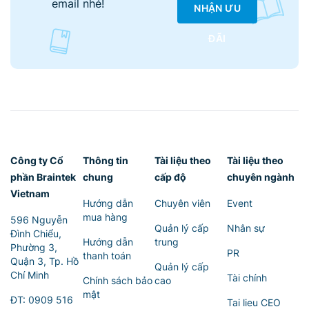
email nhé!
NHẬN ƯU
ĐÃI
Công ty Cổ
Thông tin
Tài liệu theo
Tài liệu theo
phần Braintek
chung
cấp độ
chuyên ngành
Vietnam
Hướng dẫn
Chuyên viên
Event
mua hàng
596 Nguyễn
Quản lý cấp
Nhân sự
Đình Chiểu,
Hướng dẫn
trung
Phường 3,
PR
thanh toán
Quận 3, Tp. Hồ
Quản lý cấp
Chí Minh
Tài chính
Chính sách bảo
cao
mật
ĐT:
0909 516
Tai lieu CEO