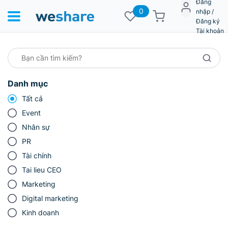
Đăng
0
nhập /
Đăng ký
Tài khoản
Danh mục
Tất cả
Event
Nhân sự
PR
Tài chính
Tai lieu CEO
Marketing
Digital marketing
Kinh doanh