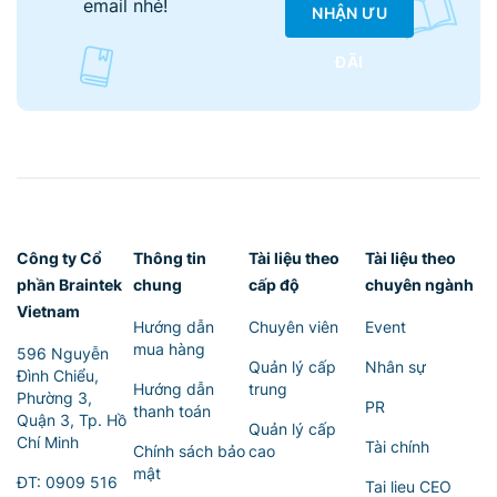
email nhé!
NHẬN ƯU
ĐÃI
Công ty Cổ
Thông tin
Tài liệu theo
Tài liệu theo
phần Braintek
chung
cấp độ
chuyên ngành
Vietnam
Hướng dẫn
Chuyên viên
Event
mua hàng
596 Nguyễn
Quản lý cấp
Nhân sự
Đình Chiểu,
Hướng dẫn
trung
Phường 3,
PR
thanh toán
Quận 3, Tp. Hồ
Quản lý cấp
Chí Minh
Tài chính
Chính sách bảo
cao
mật
ĐT:
0909 516
Tai lieu CEO