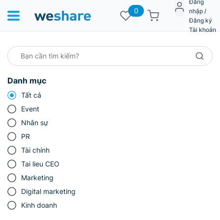
Đăng
0
nhập /
Đăng ký
Tài khoản
Danh mục
Tất cả
Event
Nhân sự
PR
Tài chính
Tai lieu CEO
Marketing
Digital marketing
Kinh doanh