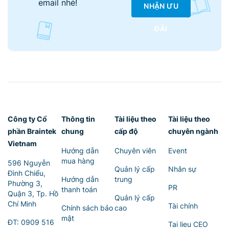
email nhé!
NHẬN ƯU
ĐÃI
Công ty Cổ
Thông tin
Tài liệu theo
Tài liệu theo
phần Braintek
chung
cấp độ
chuyên ngành
Vietnam
Hướng dẫn
Chuyên viên
Event
mua hàng
596 Nguyễn
Quản lý cấp
Nhân sự
Đình Chiểu,
Hướng dẫn
trung
Phường 3,
PR
thanh toán
Quận 3, Tp. Hồ
Quản lý cấp
Chí Minh
Tài chính
Chính sách bảo
cao
mật
ĐT:
0909 516
Tai lieu CEO