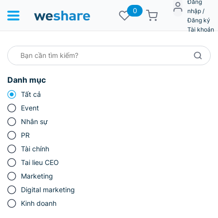
Đăng
0
nhập /
Đăng ký
Tài khoản
Danh mục
Tất cả
Event
Nhân sự
PR
Tài chính
Tai lieu CEO
Marketing
Digital marketing
Kinh doanh