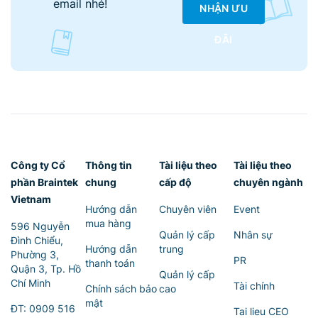
email nhé!
NHẬN ƯU
ĐÃI
Công ty Cổ
Thông tin
Tài liệu theo
Tài liệu theo
phần Braintek
chung
cấp độ
chuyên ngành
Vietnam
Hướng dẫn
Chuyên viên
Event
mua hàng
596 Nguyễn
Quản lý cấp
Nhân sự
Đình Chiểu,
Hướng dẫn
trung
Phường 3,
PR
thanh toán
Quận 3, Tp. Hồ
Quản lý cấp
Chí Minh
Tài chính
Chính sách bảo
cao
mật
ĐT:
0909 516
Tai lieu CEO