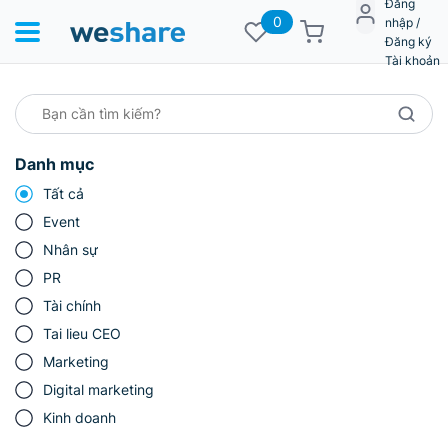
Đăng
0
nhập /
Đăng ký
Tài khoản
Danh mục
Tất cả
Event
Nhân sự
PR
Tài chính
Tai lieu CEO
Marketing
Digital marketing
Kinh doanh