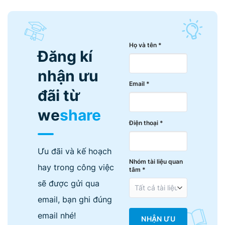
Họ và tên *
Đăng kí
nhận ưu
Email *
đãi từ
we
share
Điện thoại *
Ưu đãi và kế hoạch
Nhóm tài liệu quan
hay trong công việc
tâm *
sẽ được gửi qua
email, bạn ghi đúng
email nhé!
NHẬN ƯU