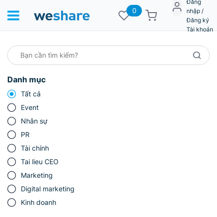
Đăng
0
nhập /
Đăng ký
Tài khoản
Danh mục
Tất cả
Event
Nhân sự
PR
Tài chính
Tai lieu CEO
Marketing
Digital marketing
Kinh doanh