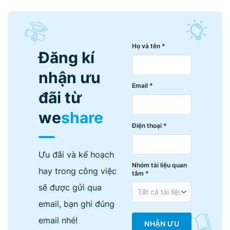
Họ và tên *
Đăng kí
nhận ưu
Email *
đãi từ
we
share
Điện thoại *
Ưu đãi và kế hoạch
Nhóm tài liệu quan
hay trong công việc
tâm *
sẽ được gửi qua
email, bạn ghi đúng
email nhé!
NHẬN ƯU