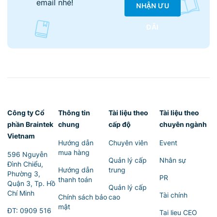
email nhé!
NHẬN ƯU
ĐÃI
Công ty Cổ
Thông tin
Tài liệu theo
Tài liệu theo
phần Braintek
chung
cấp độ
chuyên ngành
Vietnam
Hướng dẫn
Chuyên viên
Event
mua hàng
596 Nguyễn
Quản lý cấp
Nhân sự
Đình Chiểu,
Hướng dẫn
trung
Phường 3,
PR
thanh toán
Quận 3, Tp. Hồ
Quản lý cấp
Chí Minh
Tài chính
Chính sách bảo
cao
mật
ĐT:
0909 516
Tai lieu CEO