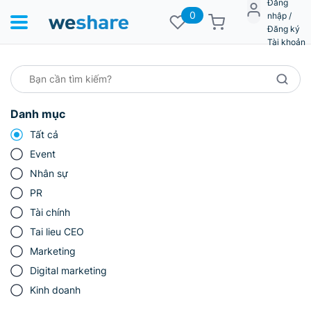
Đăng
0
nhập /
Đăng ký
Tài khoản
Danh mục
Tất cả
Event
Nhân sự
PR
Tài chính
Tai lieu CEO
Marketing
Digital marketing
Kinh doanh