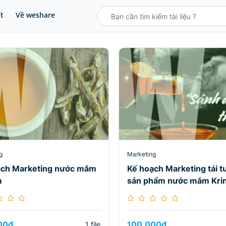
ết
Về weshare
g
Marketing
ạch Marketing nước mắm
Kế hoạch Marketing tái t
m
sản phẩm nước mắm Kri
00
₫
100.000
₫
1 file