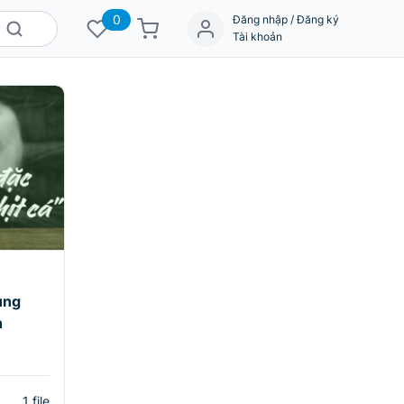
0
Đăng nhập / Đăng ký
Tài khoản
ung
n
1 file