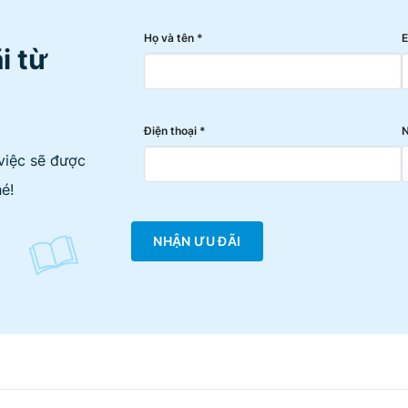
Họ và tên *
E
i từ
Điện thoại *
N
việc sẽ được
é!
NHẬN ƯU ĐÃI