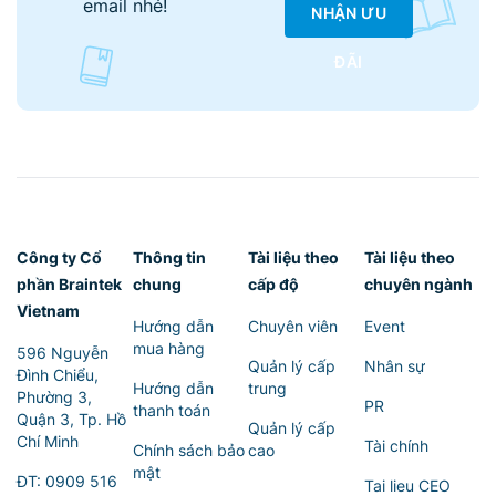
email nhé!
NHẬN ƯU
ĐÃI
Công ty Cổ
Thông tin
Tài liệu theo
Tài liệu theo
phần Braintek
chung
cấp độ
chuyên ngành
Vietnam
Hướng dẫn
Chuyên viên
Event
mua hàng
596 Nguyễn
Quản lý cấp
Nhân sự
Đình Chiểu,
Hướng dẫn
trung
Phường 3,
PR
thanh toán
Quận 3, Tp. Hồ
Quản lý cấp
Chí Minh
Tài chính
Chính sách bảo
cao
mật
ĐT:
0909 516
Tai lieu CEO