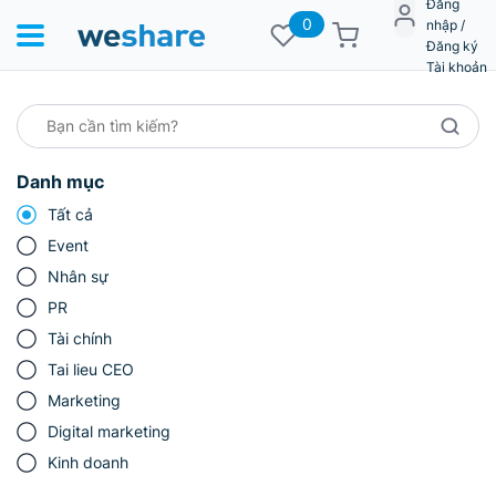
Đăng
0
nhập /
Đăng ký
Tài khoản
Danh mục
Tất cả
Event
Nhân sự
PR
Tài chính
Tai lieu CEO
Marketing
Digital marketing
Kinh doanh