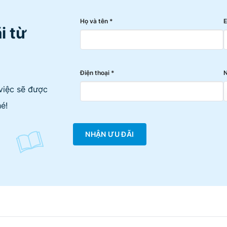
Họ và tên *
E
i từ
Điện thoại *
N
việc sẽ được
é!
NHẬN ƯU ĐÃI