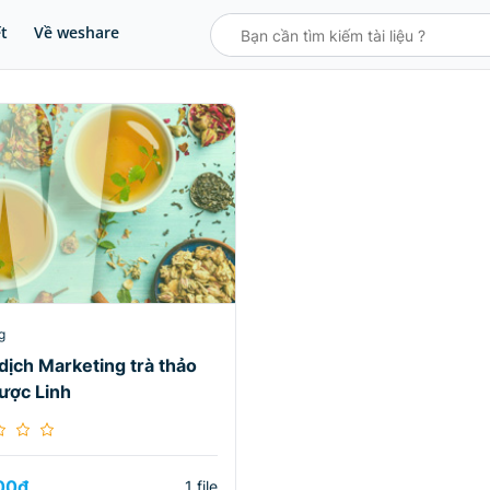
ết
Về weshare
g
dịch Marketing trà thảo
ược Linh
00
₫
1 file