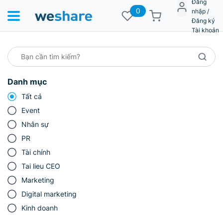
Đăng
0
nhập /
Đăng ký
Tài khoản
Danh mục
Tất cả
Event
Nhân sự
PR
Tài chính
Tai lieu CEO
Marketing
Digital marketing
Kinh doanh