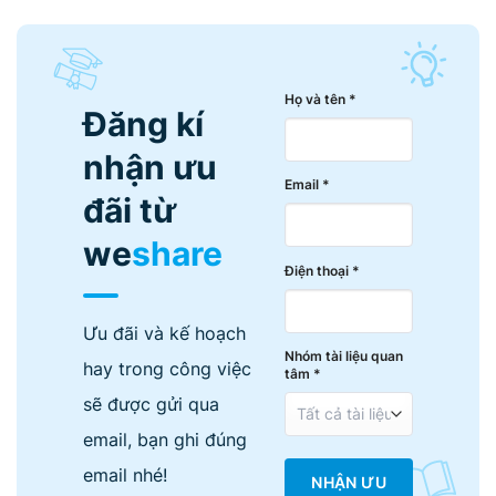
Họ và tên *
Đăng kí
nhận ưu
Email *
đãi từ
we
share
Điện thoại *
Ưu đãi và kế hoạch
Nhóm tài liệu quan
hay trong công việc
tâm *
sẽ được gửi qua
email, bạn ghi đúng
email nhé!
NHẬN ƯU