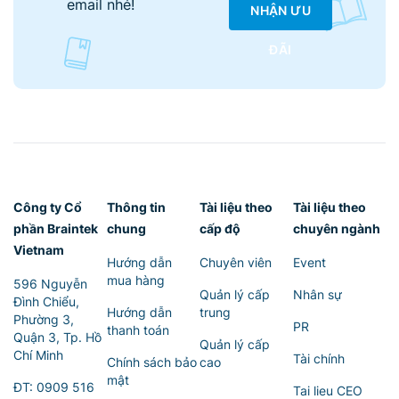
email nhé!
NHẬN ƯU
ĐÃI
Công ty Cổ
Thông tin
Tài liệu theo
Tài liệu theo
phần Braintek
chung
cấp độ
chuyên ngành
Vietnam
Hướng dẫn
Chuyên viên
Event
mua hàng
596 Nguyễn
Quản lý cấp
Nhân sự
Đình Chiểu,
Hướng dẫn
trung
Phường 3,
PR
thanh toán
Quận 3, Tp. Hồ
Quản lý cấp
Chí Minh
Tài chính
Chính sách bảo
cao
mật
ĐT:
0909 516
Tai lieu CEO