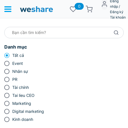
Đăng
0
nhập /
Đăng ký
Tài khoản
Danh mục
Tất cả
Event
Nhân sự
PR
Tài chính
Tai lieu CEO
Marketing
Digital marketing
Kinh doanh