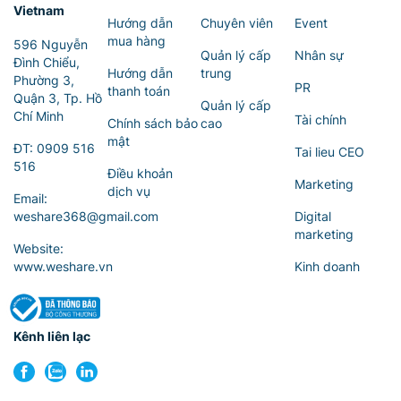
Vietnam
Hướng dẫn
Chuyên viên
Event
mua hàng
596 Nguyễn
Quản lý cấp
Nhân sự
Đình Chiểu,
Hướng dẫn
trung
Phường 3,
PR
thanh toán
Quận 3, Tp. Hồ
Quản lý cấp
Chí Minh
Tài chính
Chính sách bảo
cao
mật
ĐT:
0909 516
Tai lieu CEO
516
Điều khoản
Marketing
dịch vụ
Email:
weshare368@gmail.com
Digital
marketing
Website:
www.weshare.vn
Kinh doanh
Kênh liên lạc