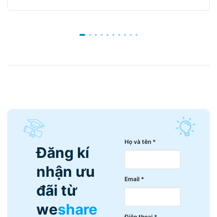
Họ và tên *
Đăng kí
nhận ưu
Email *
đãi từ
we
share
Điện thoại *