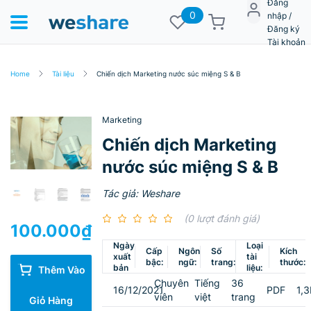
Đăng
0
nhập /
Đăng ký
Tài khoản
Home
Tài liệu
Chiến dịch Marketing nước súc miệng S & B
Marketing
Chiến dịch Marketing
nước súc miệng S & B
Tác giả: Weshare
(0 lượt đánh giá)
100.000
₫
Ngày
Loại
Cấp
Ngôn
Số
Kích
xuất
tài
bậc:
ngữ:
trang:
thước:
bản
liệu:
Thêm Vào
Chuyên
Tiếng
36
16/12/2021
PDF
1,
viên
việt
trang
Giỏ Hàng