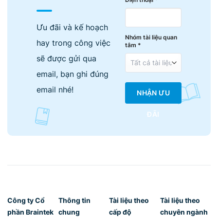
Ưu đãi và kế hoạch
Nhóm tài liệu quan
hay trong công việc
tâm *
sẽ được gửi qua
email, bạn ghi đúng
email nhé!
NHẬN ƯU
ĐÃI
Công ty Cổ
Thông tin
Tài liệu theo
Tài liệu theo
phần Braintek
chung
cấp độ
chuyên ngành