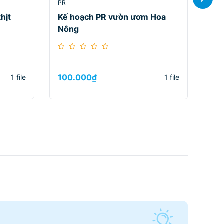
PR
PR
hịt
Kế hoạch PR vườn ươm Hoa
Kế
Nông
Ba
100.000
₫
10
1 file
1 file