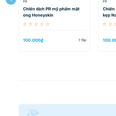
PR
PR
Chiến dịch PR mỹ phẩm mật
Chiến
ong Honeyskin
kẹp N
100.000
₫
100.0
1 file