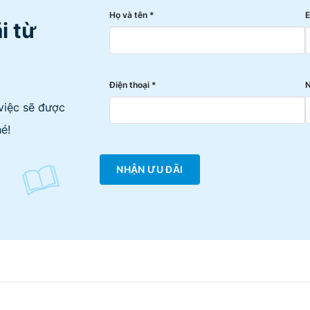
Họ và tên *
E
i từ
Điện thoại *
N
việc sẽ được
é!
NHẬN ƯU ĐÃI