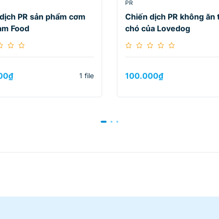
PR
 dịch PR sản phẩm cơm
Chiến dịch PR không ăn t
am Food
chó của Lovedog
00
₫
100.000
₫
1 file