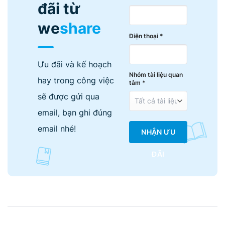
đãi từ
we
share
Điện thoại *
Ưu đãi và kế hoạch
Nhóm tài liệu quan
hay trong công việc
tâm *
sẽ được gửi qua
email, bạn ghi đúng
email nhé!
NHẬN ƯU
ĐÃI