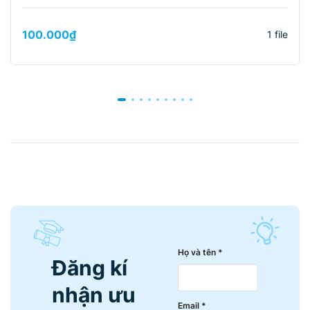
100.000
₫
1 file
Họ và tên *
Đăng kí
nhận ưu
Email *