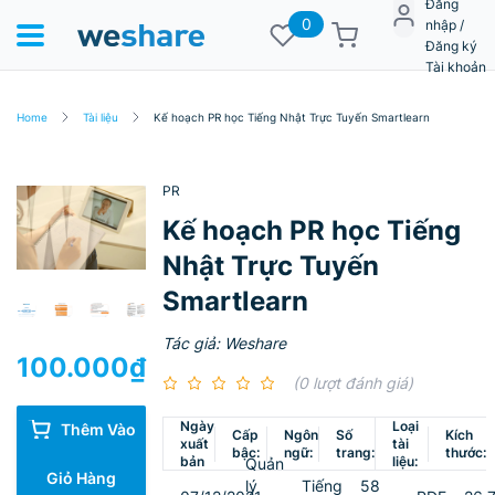
Đăng
0
nhập /
Đăng ký
Tài khoản
Home
Tài liệu
Kế hoạch PR học Tiếng Nhật Trực Tuyến Smartlearn
PR
Kế hoạch PR học Tiếng
Nhật Trực Tuyến
Smartlearn
Tác giả: Weshare
100.000
₫
(0 lượt đánh giá)
Ngày
Loại
Thêm Vào
Cấp
Ngôn
Số
Kích
xuất
tài
bậc:
ngữ:
trang:
thước:
bản
liệu:
Quản
Giỏ Hàng
lý
Tiếng
58