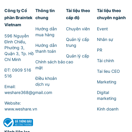
Công ty Cổ
Thông tin
Tài liệu theo
Tài liệu theo
phần Braintek
chung
cấp độ
chuyên ngành
Vietnam
Hướng dẫn
Chuyên viên
Event
mua hàng
596 Nguyễn
Quản lý cấp
Nhân sự
Đình Chiểu,
Hướng dẫn
trung
Phường 3,
PR
thanh toán
Quận 3, Tp. Hồ
Quản lý cấp
Chí Minh
Tài chính
Chính sách bảo
cao
mật
ĐT:
0909 516
Tai lieu CEO
516
Điều khoản
Marketing
dịch vụ
Email:
weshare368@gmail.com
Digital
marketing
Website:
www.weshare.vn
Kinh doanh
Kênh liên lạc