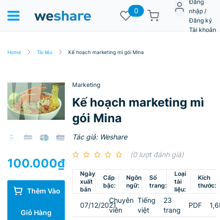
Đăng
0
nhập /
Đăng ký
Tài khoản
Home
Tài liệu
Kế hoạch marketing mì gói Mina
Marketing
Kế hoạch marketing mì
gói Mina
Tác giả: Weshare
(0 lượt đánh giá)
100.000
₫
Ngày
Loại
Cấp
Ngôn
Số
Kích
xuất
tài
bậc:
ngữ:
trang:
thước:
bản
liệu:
Thêm Vào
Chuyên
Tiếng
23
07/12/2021
PDF
1,
viên
việt
trang
Giỏ Hàng