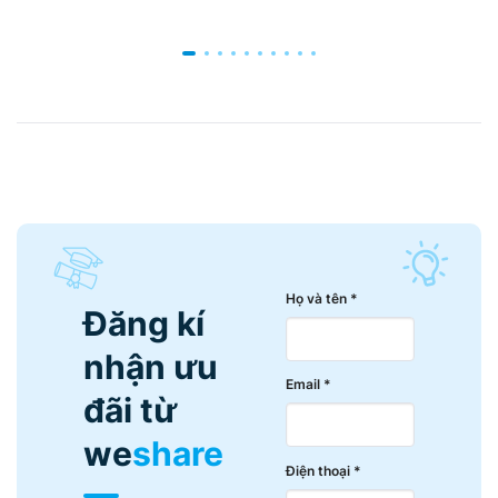
Họ và tên *
Đăng kí
nhận ưu
Email *
đãi từ
we
share
Điện thoại *