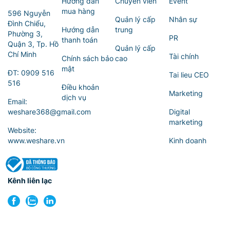
Hướng dẫn
Chuyên viên
Event
mua hàng
596 Nguyễn
Quản lý cấp
Nhân sự
Đình Chiểu,
Hướng dẫn
trung
Phường 3,
PR
thanh toán
Quận 3, Tp. Hồ
Quản lý cấp
Chí Minh
Tài chính
Chính sách bảo
cao
mật
ĐT:
0909 516
Tai lieu CEO
516
Điều khoản
Marketing
dịch vụ
Email:
weshare368@gmail.com
Digital
marketing
Website:
www.weshare.vn
Kinh doanh
Kênh liên lạc