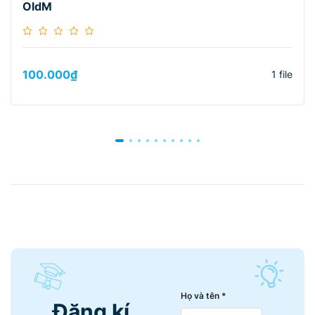
OldM
100.000
₫
1 file
Họ và tên *
Đăng kí