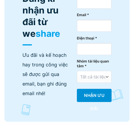
nhận ưu
Email *
đãi từ
we
share
Điện thoại *
Ưu đãi và kế hoạch
Nhóm tài liệu quan
hay trong công việc
tâm *
sẽ được gửi qua
email, bạn ghi đúng
email nhé!
NHẬN ƯU
ĐÃI