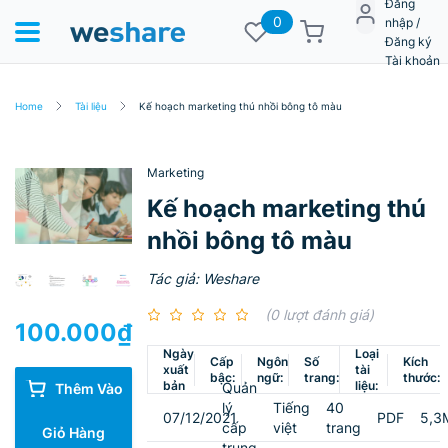
Đăng
0
nhập /
Đăng ký
Tài khoản
Home
Tài liệu
Kế hoạch marketing thú nhồi bông tô màu
Marketing
Kế hoạch marketing thú
nhồi bông tô màu
Tác giả: Weshare
(0 lượt đánh giá)
100.000
₫
Ngày
Loại
Cấp
Ngôn
Số
Kích
xuất
tài
bậc:
ngữ:
trang:
thước:
bản
liệu:
Quản
Thêm Vào
lý
Tiếng
40
07/12/2021
PDF
5,3
cấp
việt
trang
Giỏ Hàng
trung