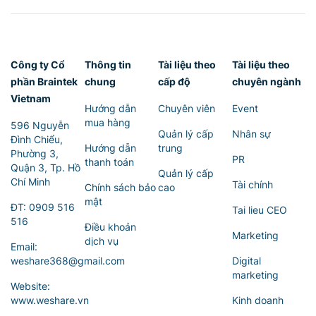
Công ty Cổ
Thông tin
Tài liệu theo
Tài liệu theo
phần Braintek
chung
cấp độ
chuyên ngành
Vietnam
Hướng dẫn
Chuyên viên
Event
mua hàng
596 Nguyễn
Quản lý cấp
Nhân sự
Đình Chiểu,
Hướng dẫn
trung
Phường 3,
PR
thanh toán
Quận 3, Tp. Hồ
Quản lý cấp
Chí Minh
Tài chính
Chính sách bảo
cao
mật
ĐT:
0909 516
Tai lieu CEO
516
Điều khoản
Marketing
dịch vụ
Email:
weshare368@gmail.com
Digital
marketing
Website:
www.weshare.vn
Kinh doanh