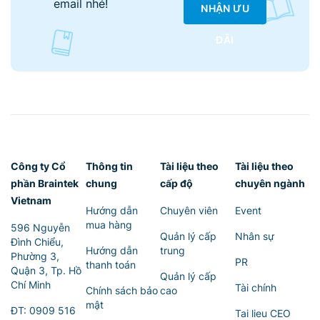
email nhé!
NHẬN ƯU
ĐÃI
Công ty Cổ
Thông tin
Tài liệu theo
Tài liệu theo
phần Braintek
chung
cấp độ
chuyên ngành
Vietnam
Hướng dẫn
Chuyên viên
Event
mua hàng
596 Nguyễn
Quản lý cấp
Nhân sự
Đình Chiểu,
Hướng dẫn
trung
Phường 3,
PR
thanh toán
Quận 3, Tp. Hồ
Quản lý cấp
Chí Minh
Tài chính
Chính sách bảo
cao
mật
ĐT:
0909 516
Tai lieu CEO