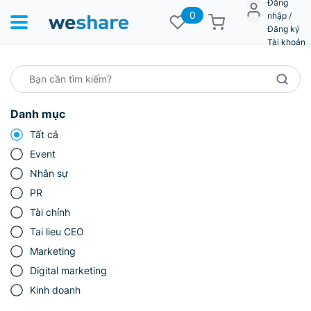
Đăng
0
nhập /
Đăng ký
Tài khoản
Danh mục
Tất cả
Event
Nhân sự
PR
Tài chính
Tai lieu CEO
Marketing
Digital marketing
Kinh doanh