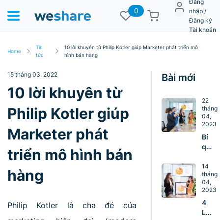
Đăng
0
nhập /
Đăng ký
Tài khoản
Tin
10 lời khuyên từ Philip Kotler giúp Marketer phát triển mô
Home
tức
hình bán hàng
15 tháng 03, 2022
Bài mới
10 lời khuyên từ
22
Philip Kotler giúp
tháng
04,
2023
Marketer phát
Bí
quyế
triển mô hình bán
giúp
nhà
14
hàng
tháng
lãnh
04,
đạo
2023
xây
4
Philip Kotler là cha đẻ của
dựng
LÝ
đội