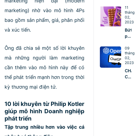
marketing hiện đại (modern
DO
ngũ
DOA
11
vững
marketing) nhờ vào mô hình 4Ps
tháng
NGHI
mạn
02,
bao gồm sản phẩm, giá, phân phối
NÊN
2023
ĐÀO
và xúc tiến.
Bứt
TẠO
phá
ĐỘI
với
NGŨ
Ông đã chia sẻ một số lời khuyên
5 ý
09
COR
tháng
tưởn
TEA
mà những người làm marketing
02,
Mark
NGA
2023
sáng
cần thêm vào mô hình này để có
TỪ
CHA
tạo
HÔM
thể phát triển mạnh hơn trong thời
CÁN
mùa
NAY
MỐC
Valen
kỳ thương mại điện tử.
100
TRIỆ
NGƯ
10 lời khuyên từ Philip Kotler
DÙN
giúp mô hình Doanh nghiệp
CHỈ
phát triển
SAU
2
Tập trung nhiều hơn vào việc cá
THÁ