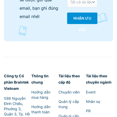
email, bạn ghi đúng
email nhé!
NHẬN ƯU
ĐÃI
Công ty Cổ
Thông tin
Tài liệu theo
Tài liệu theo
phần Braintek
chung
cấp độ
chuyên ngành
Vietnam
Hướng dẫn
Chuyên viên
Event
mua hàng
596 Nguyễn
Quản lý cấp
Nhân sự
Đình Chiểu,
Hướng dẫn
trung
Phường 3,
PR
thanh toán
Quận 3, Tp. Hồ
Quản lý cấp