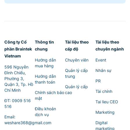
Công ty Cổ
Thông tin
Tài liệu theo
Tài liệu theo
phần Braintek
chung
cấp độ
chuyên ngành
Vietnam
Hướng dẫn
Chuyên viên
Event
mua hàng
596 Nguyễn
Quản lý cấp
Nhân sự
Đình Chiểu,
Hướng dẫn
trung
Phường 3,
PR
thanh toán
Quận 3, Tp. Hồ
Quản lý cấp
Chí Minh
Tài chính
Chính sách bảo
cao
mật
ĐT:
0909 516
Tai lieu CEO
516
Điều khoản
Marketing
dịch vụ
Email:
weshare368@gmail.com
Digital
marketing