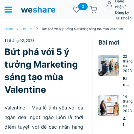
Đăng
0
nhập /
Đăng ký
Tài khoản
Home
Tin tức
Bứt phá với 5 ý tưởng Marketing sáng tạo mùa Valentine
11 tháng 02, 2023
Bài mới
Bứt phá với 5 ý
22
tưởng Marketing
tháng
04,
2023
sáng tạo mùa
Bí
quyế
Valentine
giúp
nhà
14
tháng
lãnh
04,
Valentine – Mùa lễ tình yêu với cả
đạo
2023
xây
ngàn deal ngọt ngào luôn là thời
4
dựng
LÝ
điểm tuyệt vời để các nhãn hàng
đội
DO
ngũ