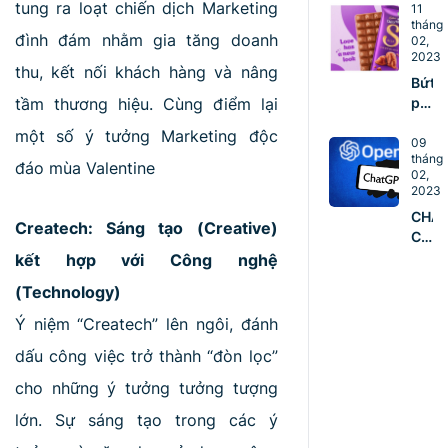
tung ra loạt chiến dịch Marketing
DOA
11
vững
tháng
NGHI
mạn
đình đám nhằm gia tăng doanh
02,
NÊN
2023
ĐÀO
thu, kết nối khách hàng và nâng
Bứt
TẠO
tầm thương hiệu. Cùng điểm lại
phá
ĐỘI
với
NGŨ
một số ý tưởng Marketing độc
5 ý
09
COR
tháng
tưởn
đáo mùa Valentine
TEA
02,
Mark
NGA
2023
sáng
TỪ
CHA
tạo
Createch: Sáng tạo (Creative)
HÔM
CÁN
mùa
NAY
MỐC
kết hợp với Công nghệ
Valen
100
(Technology)
TRIỆ
NGƯ
Ý niệm “Createch” lên ngôi, đánh
DÙN
dấu công việc trở thành “đòn lọc”
CHỈ
SAU
cho những ý tưởng tưởng tượng
2
THÁ
lớn. Sự sáng tạo trong các ý
RA