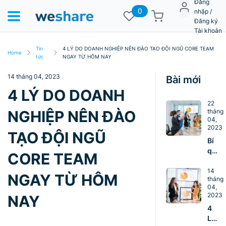
Đăng
0
nhập /
Đăng ký
Tài khoản
Tin
4 LÝ DO DOANH NGHIỆP NÊN ĐÀO TẠO ĐỘI NGŨ CORE TEAM
Home
tức
NGAY TỪ HÔM NAY
14 tháng 04, 2023
Bài mới
4 LÝ DO DOANH
22
NGHIỆP NÊN ĐÀO
tháng
04,
2023
TẠO ĐỘI NGŨ
Bí
quyế
CORE TEAM
giúp
nhà
14
NGAY TỪ HÔM
tháng
lãnh
04,
đạo
2023
NAY
xây
4
dựng
LÝ
đội