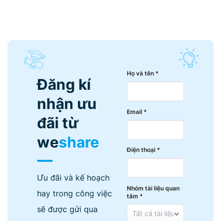
Họ và tên *
Đăng kí
nhận ưu
Email *
đãi từ
we
share
Điện thoại *
Ưu đãi và kế hoạch
Nhóm tài liệu quan
hay trong công việc
tâm *
sẽ được gửi qua