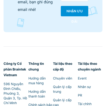
email, bạn ghi đúng
email nhé!
NHẬN ƯU
ĐÃI
Công ty Cổ
Thông tin
Tài liệu theo
Tài liệu theo
phần Braintek
chung
cấp độ
chuyên ngành
Vietnam
Hướng dẫn
Chuyên viên
Event
mua hàng
596 Nguyễn
Quản lý cấp
Nhân sự
Đình Chiểu,
Hướng dẫn
trung
Phường 3,
PR
thanh toán
Quận 3, Tp. Hồ
Quản lý cấp
Chí Minh
Tài chính
Chính sách bảo
cao