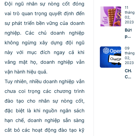
DO
Đội ngũ nhân sự nòng cốt đóng
ngũ
DOA
11
vững
tháng
vai trò quan trọng quyết định đến
NGHI
mạn
02,
NÊN
2023
sự phát triển bền vững của doanh
ĐÀO
Bứt
TẠO
nghiệp. Các chủ doanh nghiệp
phá
ĐỘI
không ngừng xây dựng đội ngũ
với
NGŨ
5 ý
09
COR
này với mục đích ngay cả khi
tháng
tưởn
TEA
02,
Mark
vắng mặt họ, doanh nghiệp vẫn
NGA
2023
sáng
TỪ
CHA
vận hành hiệu quả.
tạo
HÔM
CÁN
mùa
NAY
Tuy nhiên, nhiều doanh nghiệp vẫn
MỐC
Valen
100
chưa coi trọng các chương trình
TRIỆ
đào tạo cho nhân sự nòng cốt,
NGƯ
DÙN
đặc biệt là khi nguồn ngân sách
CHỈ
SAU
hạn chế, doanh nghiệp sẵn sàng
2
cắt bỏ các hoạt động đào tạo kỹ
THÁ