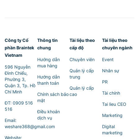
Công ty Cổ
Thông tin
Tài liệu theo
Tài liệu theo
phần Braintek
chung
cấp độ
chuyên ngành
Vietnam
Hướng dẫn
Chuyên viên
Event
mua hàng
596 Nguyễn
Quản lý cấp
Nhân sự
Đình Chiểu,
Hướng dẫn
trung
Phường 3,
PR
thanh toán
Quận 3, Tp. Hồ
Quản lý cấp
Chí Minh
Tài chính
Chính sách bảo
cao
mật
ĐT:
0909 516
Tai lieu CEO
516
Điều khoản
Marketing
dịch vụ
Email:
weshare368@gmail.com
Digital
marketing
Website: