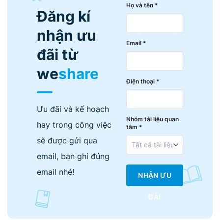
Họ và tên *
Đăng kí
nhận ưu
Email *
đãi từ
we
share
Điện thoại *
Ưu đãi và kế hoạch
Nhóm tài liệu quan
hay trong công việc
tâm *
sẽ được gửi qua
email, bạn ghi đúng
email nhé!
NHẬN ƯU
ĐÃI