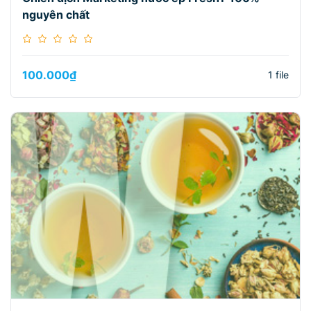
nguyên chất
100.000
₫
1 file