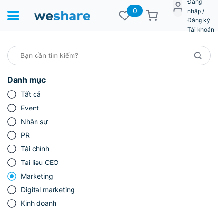
Đăng
0
nhập /
Đăng ký
Tài khoản
Danh mục
Tất cả
Event
Nhân sự
PR
Tài chính
Tai lieu CEO
Marketing
Digital marketing
Kinh doanh