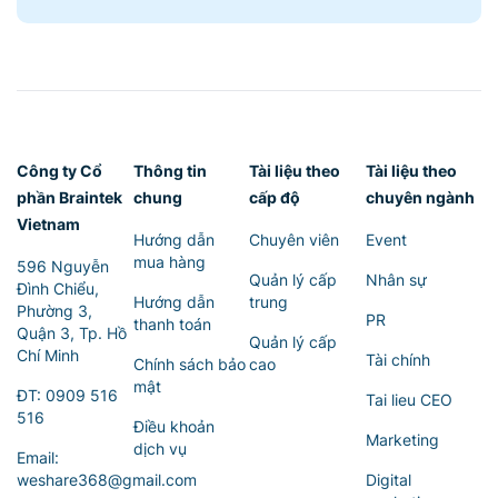
Công ty Cổ
Thông tin
Tài liệu theo
Tài liệu theo
phần Braintek
chung
cấp độ
chuyên ngành
Vietnam
Hướng dẫn
Chuyên viên
Event
mua hàng
596 Nguyễn
Quản lý cấp
Nhân sự
Đình Chiểu,
Hướng dẫn
trung
Phường 3,
PR
thanh toán
Quận 3, Tp. Hồ
Quản lý cấp
Chí Minh
Tài chính
Chính sách bảo
cao
mật
ĐT:
0909 516
Tai lieu CEO
516
Điều khoản
Marketing
dịch vụ
Email:
weshare368@gmail.com
Digital