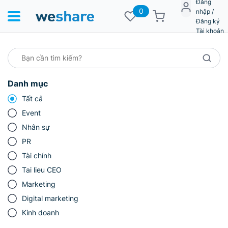
Đăng
0
nhập /
Đăng ký
Tài khoản
Danh mục
Tất cả
Event
Nhân sự
PR
Tài chính
Tai lieu CEO
Marketing
Digital marketing
Kinh doanh