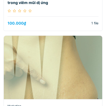
trong viêm mũi dị ứng
100.000
₫
1 file
Marketing