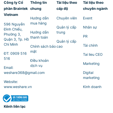
Công ty Cổ
Thông tin
Tài liệu theo
Tài liệu theo
phần Braintek
chung
cấp độ
chuyên ngành
Vietnam
Hướng dẫn
Chuyên viên
Event
mua hàng
596 Nguyễn
Quản lý cấp
Nhân sự
Đình Chiểu,
Hướng dẫn
trung
Phường 3,
PR
thanh toán
Quận 3, Tp. Hồ
Quản lý cấp
Chí Minh
Tài chính
Chính sách bảo
cao
mật
ĐT:
0909 516
Tai lieu CEO
516
Điều khoản
Marketing
dịch vụ
Email:
weshare368@gmail.com
Digital
marketing
Website:
www.weshare.vn
Kinh doanh
Kênh liên lạc