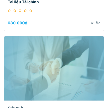
Tài liệu Tài chính
680.000
₫
61 file
Kinh doanh