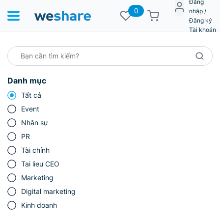
Đăng
0
nhập /
Đăng ký
Tài khoản
Danh mục
Tất cả
Event
Nhân sự
PR
Tài chính
Tai lieu CEO
Marketing
Digital marketing
Kinh doanh