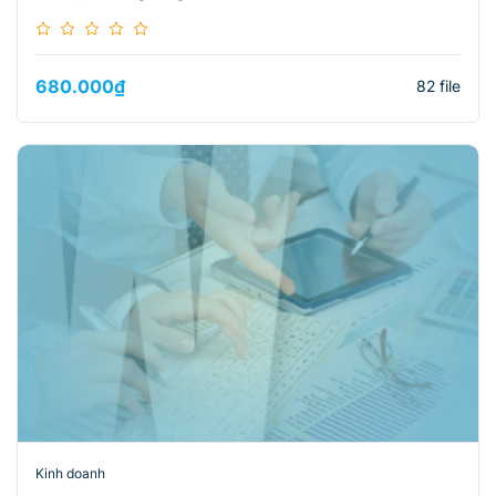
680.000
₫
82 file
Kinh doanh