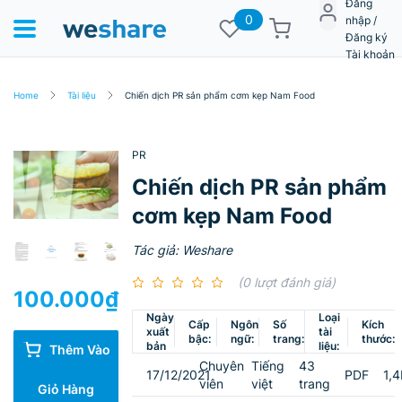
Đăng
0
nhập /
Đăng ký
Tài khoản
Home
Tài liệu
Chiến dịch PR sản phẩm cơm kẹp Nam Food
PR
Chiến dịch PR sản phẩm
cơm kẹp Nam Food
Tác giả: Weshare
(0 lượt đánh giá)
100.000
₫
Ngày
Loại
Cấp
Ngôn
Số
Kích
xuất
tài
bậc:
ngữ:
trang:
thước:
bản
liệu:
Thêm Vào
Chuyên
Tiếng
43
17/12/2021
PDF
1,
viên
việt
trang
Giỏ Hàng