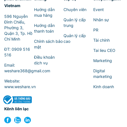
Vietnam
Hướng dẫn
Chuyên viên
Event
mua hàng
596 Nguyễn
Quản lý cấp
Nhân sự
Đình Chiểu,
Hướng dẫn
trung
Phường 3,
PR
thanh toán
Quận 3, Tp. Hồ
Quản lý cấp
Chí Minh
Tài chính
Chính sách bảo
cao
mật
ĐT:
0909 516
Tai lieu CEO
516
Điều khoản
Marketing
dịch vụ
Email:
weshare368@gmail.com
Digital
marketing
Website:
www.weshare.vn
Kinh doanh
Kênh liên lạc