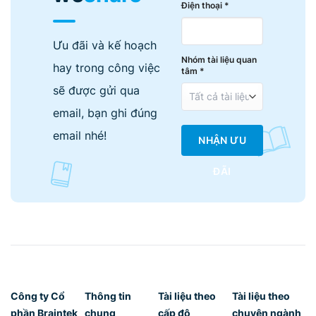
Điện thoại *
Ưu đãi và kế hoạch
Nhóm tài liệu quan
hay trong công việc
tâm *
sẽ được gửi qua
email, bạn ghi đúng
email nhé!
NHẬN ƯU
ĐÃI
Công ty Cổ
Thông tin
Tài liệu theo
Tài liệu theo
phần Braintek
chung
cấp độ
chuyên ngành