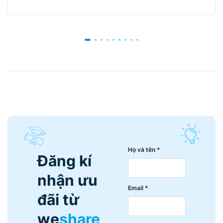
Họ và tên *
Đăng kí
nhận ưu
Email *
đãi từ
we
share