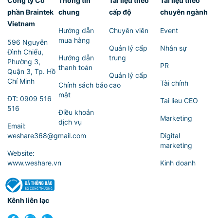
Công ty Cổ
Thông tin
Tài liệu theo
Tài liệu theo
phần Braintek
chung
cấp độ
chuyên ngành
Vietnam
Hướng dẫn
Chuyên viên
Event
mua hàng
596 Nguyễn
Quản lý cấp
Nhân sự
Đình Chiểu,
Hướng dẫn
trung
Phường 3,
PR
thanh toán
Quận 3, Tp. Hồ
Quản lý cấp
Chí Minh
Tài chính
Chính sách bảo
cao
mật
ĐT:
0909 516
Tai lieu CEO
516
Điều khoản
Marketing
dịch vụ
Email:
weshare368@gmail.com
Digital
marketing
Website:
www.weshare.vn
Kinh doanh
Kênh liên lạc