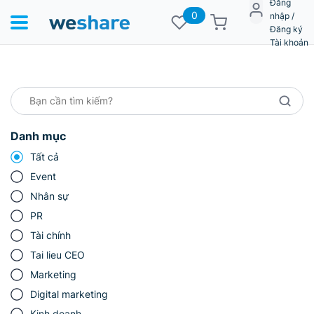
Đăng
0
nhập /
Đăng ký
Tài khoản
Danh mục
Tất cả
Event
Nhân sự
PR
Tài chính
Tai lieu CEO
Marketing
Digital marketing
Kinh doanh