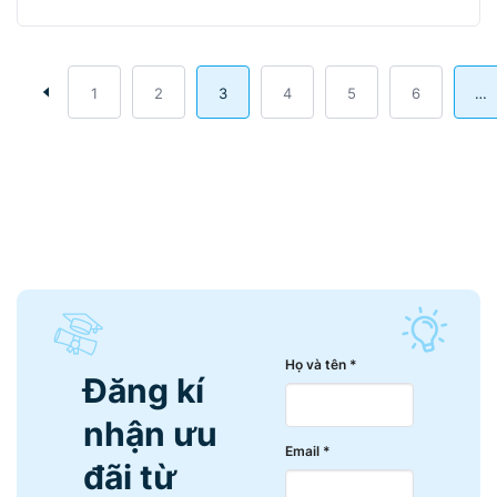
1
2
3
4
5
6
…
Họ và tên *
Đăng kí
nhận ưu
Email *
đãi từ