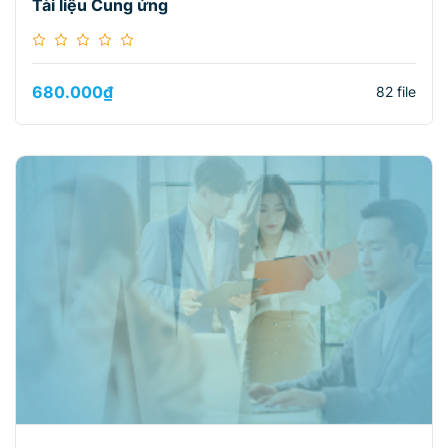
Tài liệu Cung ứng
680.000
₫
82 file