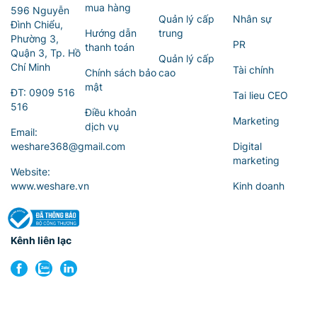
mua hàng
596 Nguyễn
Quản lý cấp
Nhân sự
Đình Chiểu,
Hướng dẫn
trung
Phường 3,
PR
thanh toán
Quận 3, Tp. Hồ
Quản lý cấp
Chí Minh
Tài chính
Chính sách bảo
cao
mật
ĐT:
0909 516
Tai lieu CEO
516
Điều khoản
Marketing
dịch vụ
Email:
weshare368@gmail.com
Digital
marketing
Website:
www.weshare.vn
Kinh doanh
Kênh liên lạc