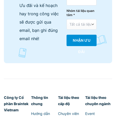
Ưu đãi và kế hoạch
Nhóm tài liệu quan
hay trong công việc
tâm *
sẽ được gửi qua
email, bạn ghi đúng
email nhé!
NHẬN ƯU
ĐÃI
Công ty Cổ
Thông tin
Tài liệu theo
Tài liệu theo
phần Braintek
chung
cấp độ
chuyên ngành
Vietnam
Hướng dẫn
Chuyên viên
Event