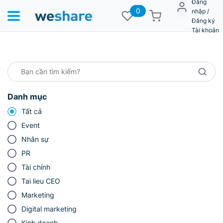
Đăng
0
nhập /
Đăng ký
Tài khoản
Danh mục
Tất cả
Event
Nhân sự
PR
Tài chính
Tai lieu CEO
Marketing
Digital marketing
Kinh doanh