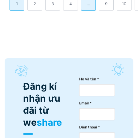
1
2
3
4
…
9
10
Họ và tên *
Đăng kí
nhận ưu
Email *
đãi từ
we
share
Điện thoại *