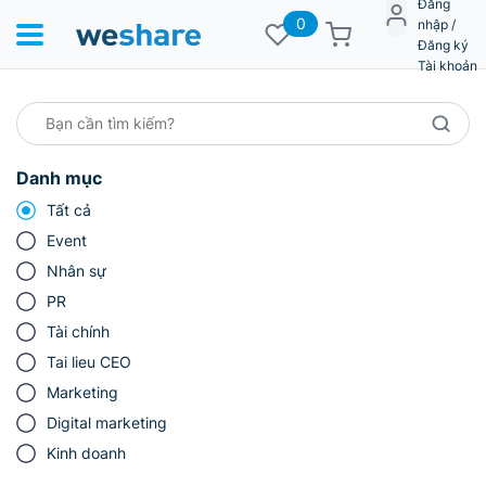
Đăng
0
nhập /
Đăng ký
Tài khoản
Danh mục
Tất cả
Event
Nhân sự
PR
Tài chính
Tai lieu CEO
Marketing
Digital marketing
Kinh doanh