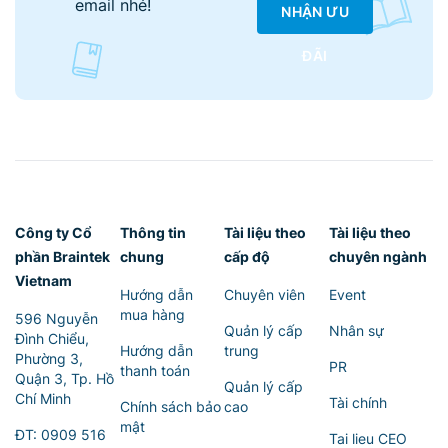
email nhé!
NHẬN ƯU
ĐÃI
Công ty Cổ
Thông tin
Tài liệu theo
Tài liệu theo
phần Braintek
chung
cấp độ
chuyên ngành
Vietnam
Hướng dẫn
Chuyên viên
Event
mua hàng
596 Nguyễn
Quản lý cấp
Nhân sự
Đình Chiểu,
Hướng dẫn
trung
Phường 3,
PR
thanh toán
Quận 3, Tp. Hồ
Quản lý cấp
Chí Minh
Tài chính
Chính sách bảo
cao
mật
ĐT:
0909 516
Tai lieu CEO